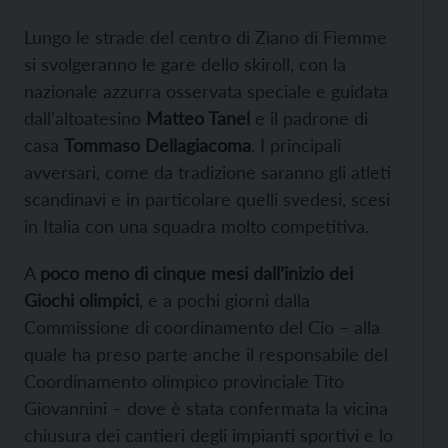
Lungo le strade del centro di Ziano di Fiemme
si svolgeranno le gare dello skiroll, con la
nazionale azzurra osservata speciale e guidata
dall’altoatesino
Matteo Tanel
e il padrone di
casa
Tommaso Dellagiacoma
. I principali
avversari, come da tradizione saranno gli atleti
scandinavi e in particolare quelli svedesi, scesi
in Italia con una squadra molto competitiva.
A
poco meno di cinque mesi dall’inizio dei
Giochi olimpici
, e a pochi giorni dalla
Commissione di coordinamento del Cio – alla
quale ha preso parte anche il responsabile del
Coordinamento olimpico provinciale Tito
Giovannini – dove è stata confermata la vicina
chiusura dei cantieri degli impianti sportivi e lo