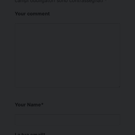
campi obbligatori sono contrassegnati
*
Your comment
Your Name
*
La tua email
*