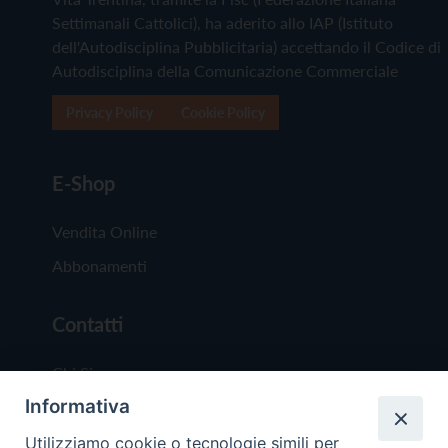
Settimanali Cattolici), ha aderito allo IAP (Istituto
dell'Autodisciplina Pubblicitaria) accettando il Codice di
Autodisciplina della Comunicazione Commerciale
Privacy Policy
Cookie Policy
E-Shop
Vendita Online
Abbonamenti
Contatti
Chi Siamo
Informativa
Redazione
Scrivici
Utilizziamo cookie o tecnologie simili per