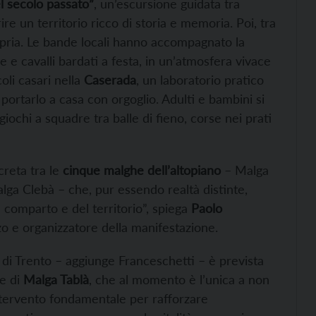
el secolo passato”
, un’escursione guidata tra
re un territorio ricco di storia e memoria. Poi, tra
ropria. Le bande locali hanno accompagnato la
e e cavalli bardati a festa, in un’atmosfera vivace
oli casari nella
Caserada
, un laboratorio pratico
ortarlo a casa con orgoglio. Adulti e bambini si
giochi a squadre tra balle di fieno, corse nei prati
reta tra le
cinque malghe dell’altopiano
– Malga
lga Clebà – che, pur essendo realtà distinte,
l comparto e del territorio”, spiega
Paolo
zo e organizzatore della manifestazione.
di Trento – aggiunge Franceschetti – è prevista
ne di
Malga Tablà
, che al momento è l’unica a non
 intervento fondamentale per rafforzare