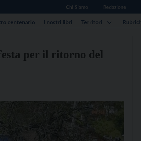
Chi Siamo
Redazione
stro centenario
I nostri libri
Territori
Rubric
esta per il ritorno del