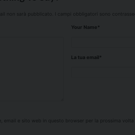
mail non sarà pubblicato.
I campi obbligatori sono contrass
Your Name
*
La tua email
*
e, email e sito web in questo browser per la prossima vol