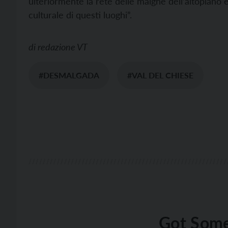
ulteriormente la rete delle malghe dell’altopiano 
culturale di questi luoghi”.
di
redazione VT
#DESMALGADA
#VAL DEL CHIESE
Got Some