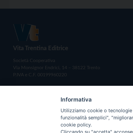
Vita Trentina Editrice
Società Cooperativa
Via Monsignor Endrici, 14 – 38122 Trento
P.IVA e C.F. 00199960220
Informativa
Utilizziamo cookie o tecnologie s
funzionalità semplici", "miglior
cookie policy.
Cliccando su "accetta" acconsent