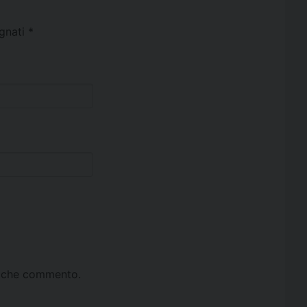
egnati
*
ta che commento.