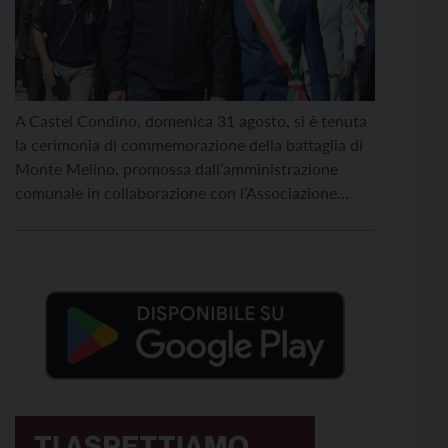
A Castel Condino, domenica 31 agosto, si è tenuta
la cerimonia di commemorazione della battaglia di
Monte Melino, promossa dall’amministrazione
comunale in collaborazione con l’Associazione
nazionale Fante. La giornata si è aperta con
l’alzabandiera presso il Municipio, seguita
dall’ammassamento delle rappresentanze e dalla
sfilata accompagnata dalla Fanfara dei bersaglieri di
Orzinuovi fino alla stele dei […]