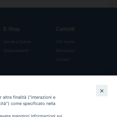
E-Shop
Contatti
Vendita Online
Chi Siamo
Abbonamenti
Redazione
Scrivici
altre finalità ("interazioni e
cità") come specificato nella
 avere maggiori informazioni sui