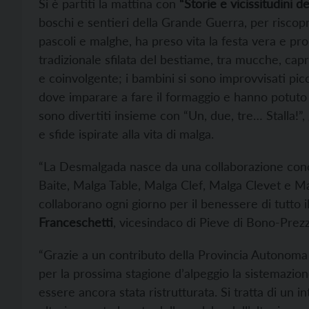
Si è partiti la mattina con
“Storie e vicissitudini d
boschi e sentieri della Grande Guerra, per riscopri
pascoli e malghe, ha preso vita la festa vera e p
tradizionale sfilata del bestiame, tra mucche, capr
e coinvolgente; i bambini si sono improvvisati picc
dove imparare a fare il formaggio e hanno potuto p
sono divertiti insieme con “Un, due, tre… Stalla!”, 
e sfide ispirate alla vita di malga.
“La Desmalgada nasce da una collaborazione conc
Baite, Malga Table, Malga Clef, Malga Clevet e Ma
collaborano ogni giorno per il benessere di tutto i
Franceschetti
, vicesindaco di Pieve di Bono-Prez
“Grazie a un contributo della Provincia Autonoma 
per la prossima stagione d’alpeggio la sistemazio
essere ancora stata ristrutturata. Si tratta di un