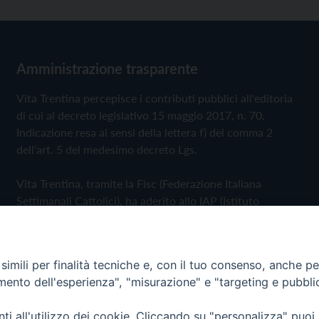
Amministrazione trasparente
Vita Trentina percepisce i contributi pubblici all'editoria
di cui al decreto legislativo 15 maggio 2017, n. 70.
Indicazione resa ai sensi della lettera f) del comma 2
dell'art. 5 del medesimo decreto Lgs.
Vita Trentina, tramite la Fisc (Federazione Italiana
Settimanali Cattolici), ha aderito allo IAP (Istituto
dell'Autodisciplina Pubblicitaria) accettando il Codice di
Autodisciplina della Comunicazione Commerciale
imili per finalità tecniche e, con il tuo consenso, anche per 
Privacy Policy
Cookie Policy
amento dell'esperienza", "misurazione" e "targeting e pubbli
i all'utilizzo dei cookie. Cliccando su "personalizza" puoi