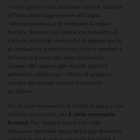
I nostri genitori raccontavano come le sanzioni
all’Italia, dopo l’aggressione all’Etiopia,
rafforzarono invece di indebolire il regime
fascista. Bevvero per solidarietà patriottica il
karkadè nazionale, invece del tè inglese anche
gli antifascisti, e non furono certo le sanzioni a
fermare la guerra che stava maturando.
Quanto alle rappresaglie naziste dopo l’8
settembre, ebbero per effetto di spingere
sempre più giovani verso il movimento
partigiano.
Per la pace nessuno ha la ricetta in tasca e non
esistono scorciatoie, ma
è certo necessario
fermarsi
. Per ribadire anche che nella
situazione mondiale tocca all’Europa diventare
artefice di pace, non riarmarsi o sostituire il