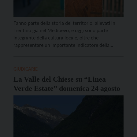
Fanno parte della storia del territorio, allevati in
Trentino già nel Medioevo, e oggi sono parte
integrante della cultura locale, oltre che
rappresentare un importante indicatore della
qualità dell’ambiente in cui viviamo. Sono molti i
motivi – anche se non sempre ce ne accorgiamo –
per cui i gamberi, piccoli crostacei che da sempre
GIUDICARIE
popolano […]
La Valle del Chiese su “Linea
Verde Estate” domenica 24 agosto