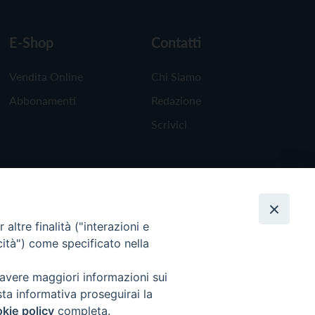
E-Shop
Contatti
Vendita Online
Chi Siamo
Abbonamenti
Redazione
Scrivici
altre finalità ("interazioni e
cità") come specificato nella
 avere maggiori informazioni sui
sta informativa proseguirai la
kie policy
completa.