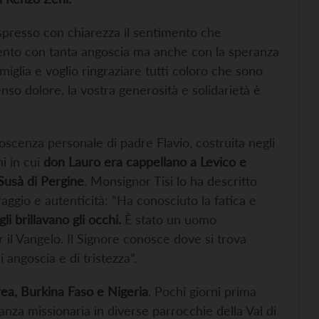
espresso con chiarezza il sentimento che
nto con tanta angoscia ma anche con la speranza
amiglia e voglio ringraziare tutti coloro che sono
nso dolore, la vostra generosità e solidarietà è
noscenza personale di padre Flavio, costruita negli
i in cui
don Lauro era cappellano a Levico e
 Susà di Pergine
. Monsignor Tisi lo ha descritto
gio e autenticità: “Ha conosciuto la fatica e
i brillavano gli occhi.
È stato un uomo
r il Vangelo. Il Signore conosce dove si trova
angoscia e di tristezza”.
rea, Burkina Faso e Nigeria
. Pochi giorni prima
nza missionaria in diverse parrocchie della Val di