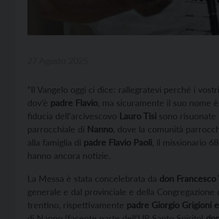
27 Agosto 2025
“Il Vangelo oggi ci dice: rallegratevi perché i vost
dov’è
padre Flavio
, ma sicuramente il suo nome è s
fiducia dell’arcivescovo
Lauro Tisi
sono risuonate n
parrocchiale di
Nanno
, dove la comunità parrocchi
alla famiglia di
padre Flavio Paoli
, il missionario 
hanno ancora notizie.
La Messa è stata concelebrata da
don Francesco 
generale e dal provinciale e della Congregazione d
trentino, rispettivamente
padre Giorgio Grigioni 
di Nanno (facente parte dell’UP Santo Spirito)
don