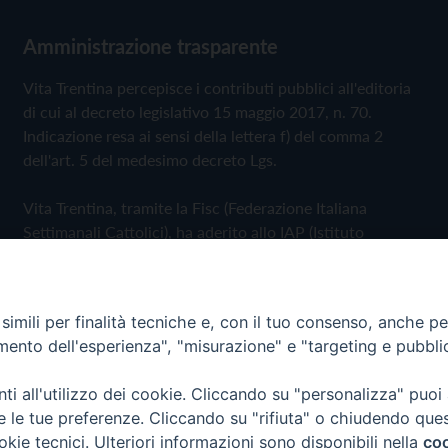
Amministrazione trasparente
Vita Trentina percepisce i contributi pubblici all'editoria
di cui al decreto legislativo 15 maggio 2017, n. 70.
Indicazione resa ai sensi della lettera f) del comma 2
dell'art. 5 del medesimo decreto Lgs.
Vita Trentina, tramite la Fisc (Federazione Italiana
Settimanali Cattolici), ha aderito allo IAP (Istituto
dell'Autodisciplina Pubblicitaria) accettando il Codice di
Autodisciplina della Comunicazione Commerciale
imili per finalità tecniche e, con il tuo consenso, anche per 
Privacy Policy
Cookie Policy
amento dell'esperienza", "misurazione" e "targeting e pubbli
i all'utilizzo dei cookie. Cliccando su "personalizza" puoi
 Trentina Editrice
re le tue preferenze. Cliccando su "rifiuta" o chiudendo que
okie tecnici. Ulteriori informazioni sono disponibili nella
coo