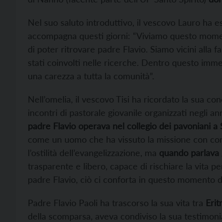
Nel suo saluto introduttivo, il vescovo Lauro ha 
accompagna questi giorni: “Viviamo questo mome
di poter ritrovare padre Flavio. Siamo vicini alla f
stati coinvolti nelle ricerche. Dentro questo imme
una carezza a tutta la comunità”.
Nell’omelia, il vescovo Tisi ha ricordato la sua co
incontri di pastorale giovanile organizzati negli ann
padre Flavio operava nel collegio dei pavoniani a
come un uomo che ha vissuto la missione con corag
l’ostilità dell’evangelizzazione, ma
quando parlava gl
trasparente e libero, capace di rischiare la vita pe
padre Flavio, ciò ci conforta in questo momento di 
Padre Flavio Paoli ha trascorso la sua vita tra
Erit
della scomparsa, aveva condiviso la sua testimonia