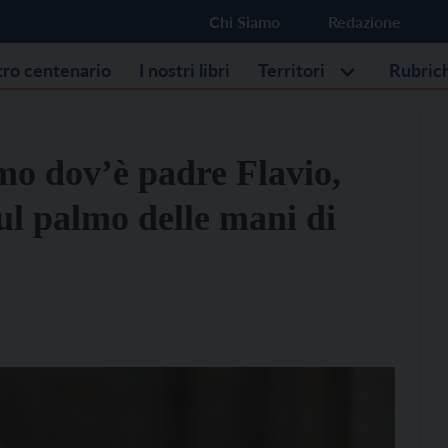
Chi Siamo
Redazione
stro centenario
I nostri libri
Territori
Rubric
o dov’è padre Flavio,
sul palmo delle mani di