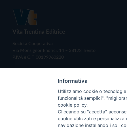
Vita Trentina Editrice
Società Cooperativa
Via Monsignor Endrici, 14 – 38122 Trento
P.IVA e C.F. 00199960220
Informativa
Utilizziamo cookie o tecnologie s
funzionalità semplici", "miglior
cookie policy.
Cliccando su "accetta" acconsent
Copyright © 2019 - Tutti i diritti riservati - Vita
cookie utilizzati e personalizza
navigazione installando i soli co