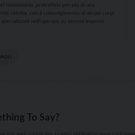
l missionario, protrattesi per più di una
e ridotta, con il coinvolgimento di alcuni corpi
i specializzati nell’operare su terreni impervi.
PAOLI
thing To Say?
mail non sarà pubblicato.
I campi obbligatori sono contrass