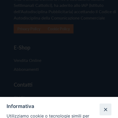
Settimanali Cattolici), ha aderito allo IAP (Istituto
dell'Autodisciplina Pubblicitaria) accettando il Codice di
Autodisciplina della Comunicazione Commerciale
Privacy Policy
Cookie Policy
E-Shop
Vendita Online
Abbonamenti
Contatti
Chi Siamo
Informativa
Redazione
Scrivici
Utilizziamo cookie o tecnologie simili per