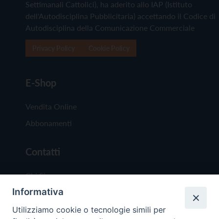
Settimanali Cattolici), ha aderito allo IAP (Istituto
dell'Autodisciplina Pubblicitaria) accettando il Codice di
Autodisciplina della Comunicazione Commerciale
Privacy Policy
Cookie Policy
E-Shop
Vendita Online
Abbonamenti
Contatti
Chi Siamo
Informativa
Redazione
Scrivici
Utilizziamo cookie o tecnologie simili per