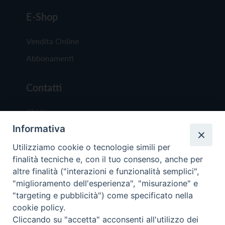
E-Shop
Vendita Online
Abbonamenti
Contatti
Chi Siamo
Informativa
Redazione
Scrivici
Utilizziamo cookie o tecnologie simili per
finalità tecniche e, con il tuo consenso, anche per
altre finalità ("interazioni e funzionalità semplici",
"miglioramento dell'esperienza", "misurazione" e
"targeting e pubblicità") come specificato nella
cookie policy.
Copyright © 2019 - Tutti i diritti riservati - Vit
Cliccando su "accetta" acconsenti all'utilizzo dei