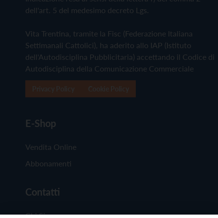
dell'art. 5 del medesimo decreto Lgs.
Vita Trentina, tramite la Fisc (Federazione Italiana
Settimanali Cattolici), ha aderito allo IAP (Istituto
dell'Autodisciplina Pubblicitaria) accettando il Codice di
Autodisciplina della Comunicazione Commerciale
Privacy Policy
Cookie Policy
E-Shop
Vendita Online
Abbonamenti
Contatti
Chi Siamo