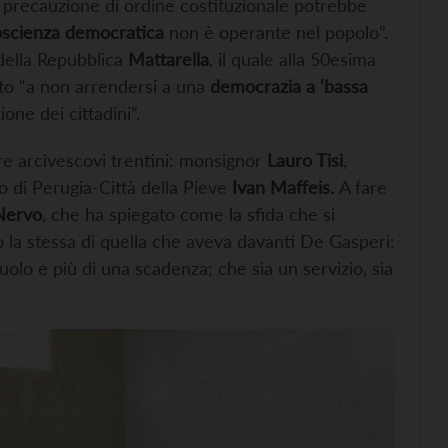
 precauzione di ordine costituzionale potrebbe
oscienza democratica
non è operante nel popolo”.
della Repubblica
Mattarella
, il quale alla 50esima
tato “a non arrendersi a una
democrazia a ‘bassa
one dei cittadini”.
 tre arcivescovi trentini: monsignor
Lauro Tisi
,
o di Perugia-Città della Pieve
Ivan Maffeis.
A fare
Nervo
, che ha spiegato come la sfida che si
o la stessa di quella che aveva davanti De Gasperi:
uolo e più di una scadenza; che sia un servizio, sia