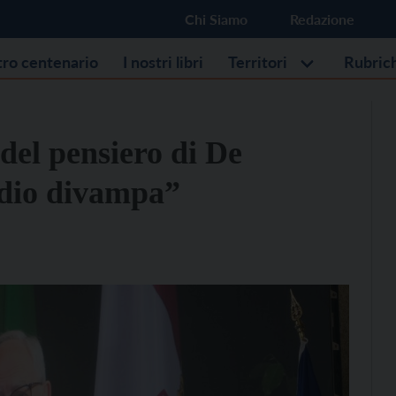
Chi Siamo
Redazione
stro centenario
I nostri libri
Territori
Rubric
 del pensiero di De
ndio divampa”