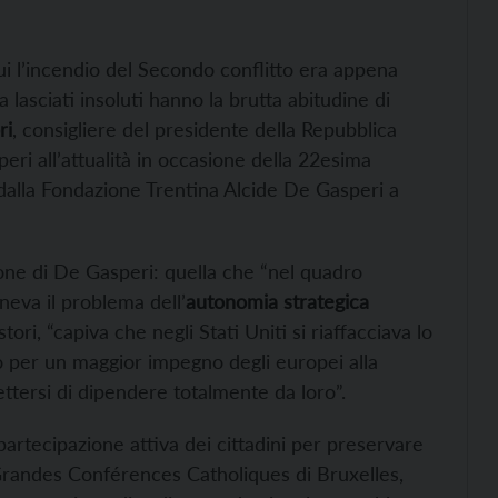
i l’incendio del Secondo conflitto era appena
a lasciati insoluti hanno la brutta abitudine di
ri
, consigliere del presidente della Repubblica
peri all’attualità in occasione della 22esima
 dalla Fondazione Trentina Alcide De Gasperi a
zione di De Gasperi: quella che “nel quadro
neva il problema dell’
autonomia strategica
stori, “capiva che negli Stati Uniti si riaffacciava lo
no per un maggior impegno degli europei alla
ttersi di dipendere totalmente da loro”.
artecipazione attiva dei cittadini per preservare
e Grandes Conférences Catholiques di Bruxelles,