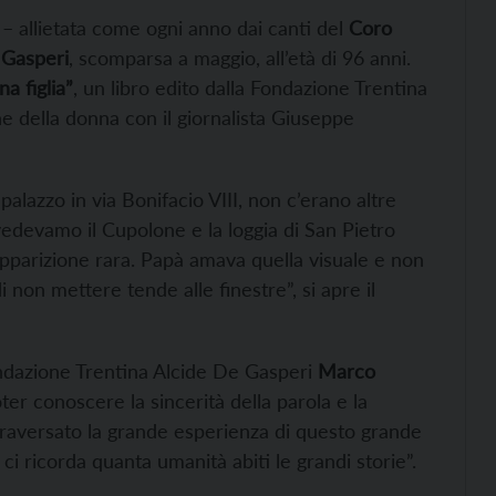
– allietata come ogni anno dai canti del
Coro
 Gasperi
, scomparsa a maggio, all’età di 96 anni.
a figlia”
, un libro edito dalla Fondazione Trentina
 della donna con il giornalista Giuseppe
lazzo in via Bonifacio VIII, non c’erano altre
vedevamo il Cupolone e la loggia di San Pietro
’apparizione rara. Papà amava quella visuale e non
non mettere tende alle finestre”, si apre il
ondazione Trentina Alcide De Gasperi
Marco
oter conoscere la sincerità della parola e la
ttraversato la grande esperienza di questo grande
i ricorda quanta umanità abiti le grandi storie”.