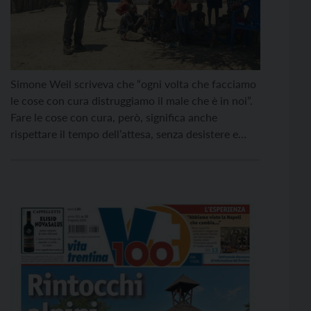
Simone Weil scriveva che “ogni volta che facciamo
le cose con cura distruggiamo il male che è in noi”.
Fare le cose con cura, però, significa anche
rispettare il tempo dell’attesa, senza desistere e
senza farsi consumare. Lo ha raccontato lo
scrittore torinese Fabio Geda, autore de “La casa
dell’attesa”, in cui offre uno spaccato […]