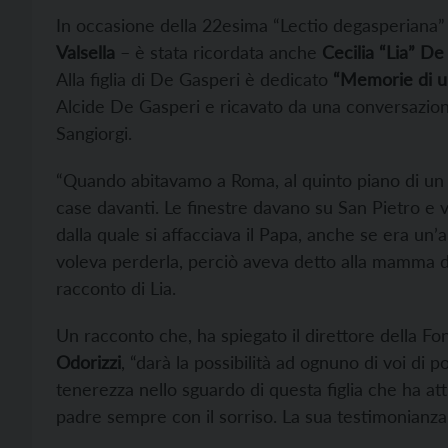
In occasione della 22esima “Lectio degasperiana” 
Valsella
– è stata ricordata anche
Cecilia “Lia” De
Alla figlia di De Gasperi è dedicato
“Memorie di un
Alcide De Gasperi e ricavato da una conversazione
Sangiorgi.
“Quando abitavamo a Roma, al quinto piano di un pa
case davanti. Le finestre davano su San Pietro e 
dalla quale si affacciava il Papa, anche se era un
voleva perderla, perciò aveva detto alla mamma di 
racconto di Lia.
Un racconto che, ha spiegato il direttore della F
Odorizzi
, “darà la possibilità ad ognuno di voi di p
tenerezza nello sguardo di questa figlia che ha a
padre sempre con il sorriso. La sua testimonianza c