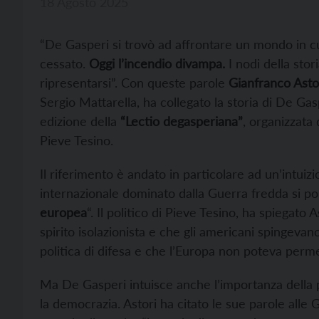
18 Agosto 2025
“De Gasperi si trovò ad affrontare un mondo in cu
cessato.
Oggi l’incendio divampa.
I nodi della stori
ripresentarsi”. Con queste parole
Gianfranco Asto
Sergio Mattarella, ha collegato la storia di De Gas
edizione della
“Lectio degasperiana”
, organizzata
Pieve Tesino.
Il riferimento è andato in particolare ad un’intui
internazionale dominato dalla Guerra fredda si po
europea
“. Il politico di Pieve Tesino, ha spiegato A
spirito isolazionista e che gli americani spingeva
politica di difesa e che l’Europa non poteva perme
Ma De Gasperi intuisce anche l’importanza della p
la democrazia. Astori ha citato le sue parole all