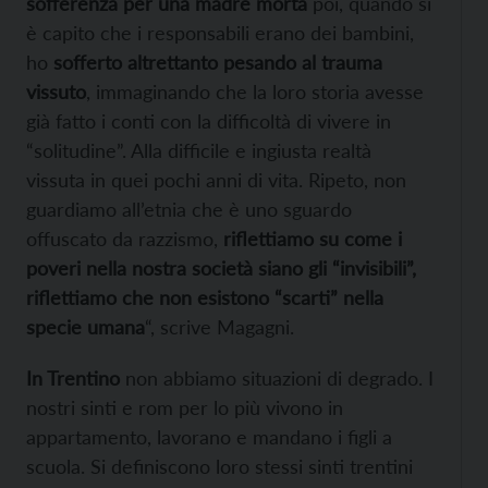
sofferenza per una madre morta
poi, quando si
è capito che i responsabili erano dei bambini,
ho
sofferto altrettanto pesando al trauma
vissuto
, immaginando che la loro storia avesse
già fatto i conti con la difficoltà di vivere in
“solitudine”. Alla difficile e ingiusta realtà
vissuta in quei pochi anni di vita. Ripeto, non
guardiamo all’etnia che è uno sguardo
offuscato da razzismo,
riflettiamo su come i
poveri nella nostra società siano gli “invisibili”,
riflettiamo che non esistono “scarti” nella
specie umana
“, scrive Magagni.
In Trentino
non abbiamo situazioni di degrado. I
nostri sinti e rom per lo più vivono in
appartamento, lavorano e mandano i figli a
scuola. Si definiscono loro stessi sinti trentini