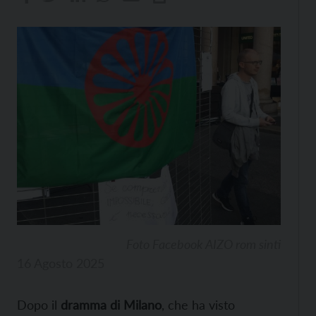
Foto Facebook AIZO rom sinti
16 Agosto 2025
Dopo il
dramma di Milano
, che ha visto