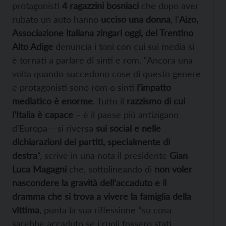
protagonisti
4 ragazzini bosniaci
che dopo aver
rubato un auto hanno
ucciso una donna
, l’
Aizo,
Associazione italiana zingari oggi, del Trentino
Alto Adige
denuncia i toni con cui sui media si
è tornati a parlare di sinti e rom. “Ancora una
volta quando succedono cose di questo genere
e protagonisti sono rom o sinti
l’impatto
mediatico è enorme
. Tutto il
razzismo di cui
l’Italia è capace
– è il paese più antizigano
d’Europa – si riversa
sui social e nelle
dichiarazioni dei partiti, specialmente di
destra
“, scrive in una nota il presidente
Gian
Luca Magagni
che, sottolineando di
non voler
nascondere la gravità dell’accaduto e il
dramma che si trova a vivere la famiglia della
vittima
, punta la sua riflessione “su cosa
sarebbe accaduto se i ruoli fossero stati