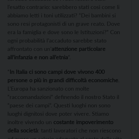
l’esatto contrario: sarebbero stati così come li
abbiamo letti i toni utilizzati? “Dei bambini si
sono resi protagonisti di un grave reato. Dove
era la famiglia e dove sono le Istituzioni?” Con
ogni probabilità l’accaduto sarebbe stato
affrontato con un’
attenzione particolare
all’infanzia e non all’etnia
“.
“
In Italia ci sono campi dove vivono 400
persone o più in grandi difficoltà economiche
.
L’Europa ha sanzionato con molte
“raccomandazioni” definendo il nostro Stato il
“paese dei campi”. Questi luoghi non sono
luoghi dignitosi dove poter vivere. Stiamo
inoltre vivendo un
costante impoverimento
della società
: tanti lavoratori che non riescono
ad avere un salario adeguato al costo della vita.