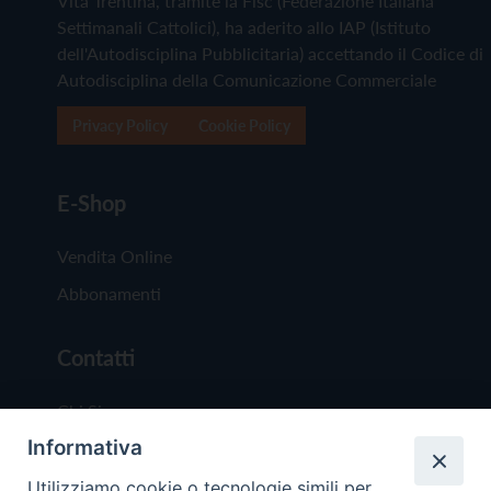
Vita Trentina, tramite la Fisc (Federazione Italiana
Settimanali Cattolici), ha aderito allo IAP (Istituto
dell'Autodisciplina Pubblicitaria) accettando il Codice di
Autodisciplina della Comunicazione Commerciale
Privacy Policy
Cookie Policy
E-Shop
Vendita Online
Abbonamenti
Contatti
Chi Siamo
Informativa
Redazione
Scrivici
Utilizziamo cookie o tecnologie simili per