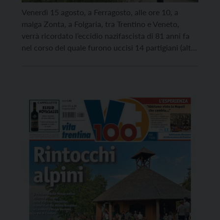
Venerdì 15 agosto, a Ferragosto, alle ore 10, a
malga Zonta, a Folgaria, tra Trentino e Veneto,
verrà ricordato l’eccidio nazifascista di 81 anni fa
nel corso del quale furono uccisi 14 partigiani (altre
fonti riferiscono 15) e 3 malgari. La cerimonia è
promossa dai comitati dell’Anpi (l’associazione
partigiani) di Trento, Folgaria, Vicenza e Schio […]