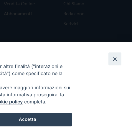
Vendita Online
Chi Siamo
Abbonamenti
Redazione
Scrivici
altre finalità ("interazioni e
cità") come specificato nella
 avere maggiori informazioni sui
sta informativa proseguirai la
kie policy
completa.
Torna all'inizio
Accetta