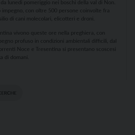
 da lunedì pomeriggio nei boschi della val di Non.
io impegno, con oltre 500 persone coinvolte fra
lio di cani molecolari, elicotteri e droni.
trentina vivono queste ore nella preghiera, con
gno profuso in condizioni ambientali difficili, dal
orrenti Noce e Tresentina si presentano scoscesi
ta di domani.
CERCHE