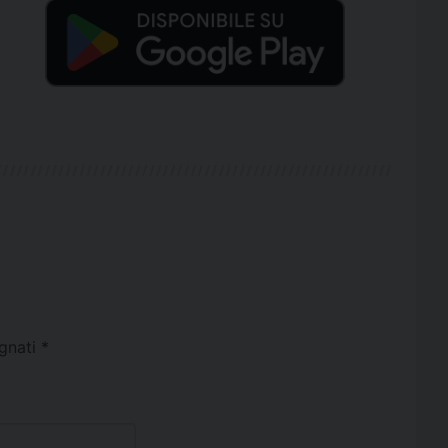
egnati
*