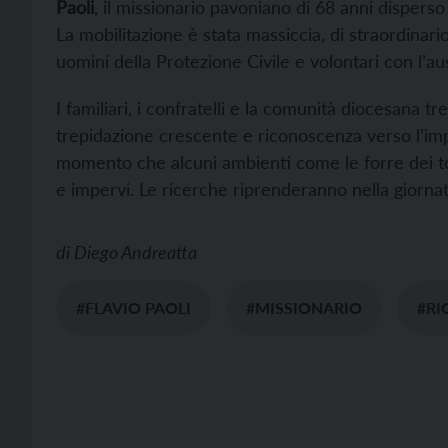
Paoli
, il missionario pavoniano di 68 anni disperso
La mobilitazione è stata massiccia, di straordinar
uomini della Protezione Civile e volontari con l’ausi
I familiari, i confratelli e la comunità diocesana 
trepidazione crescente e riconoscenza verso l’impe
momento che alcuni ambienti come le forre dei t
e impervi. Le ricerche riprenderanno nella giorna
di
Diego Andreatta
#FLAVIO PAOLI
#MISSIONARIO
#RI