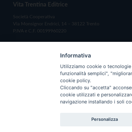
Vita Trentina Editrice
Società Cooperativa
Via Monsignor Endrici, 14 – 38122 Trento
P.IVA e C.F. 00199960220
Informativa
Utilizziamo cookie o tecnologie s
funzionalità semplici", "miglior
cookie policy.
Cliccando su "accetta" acconsent
Copyright © 2019 - Tutti i diritti riservati - Vita
cookie utilizzati e personalizza
navigazione installando i soli co
Privacy Policy
Personalizza