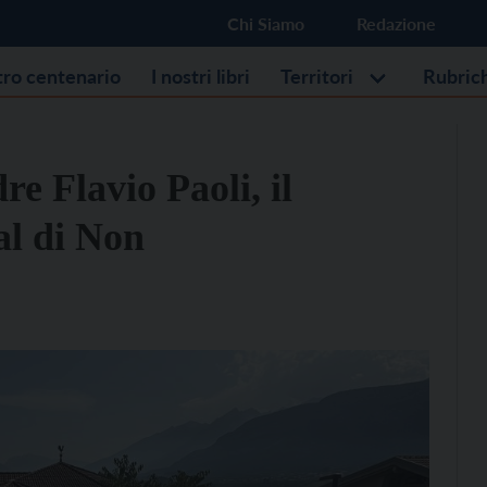
Chi Siamo
Redazione
stro centenario
I nostri libri
Territori
Rubric
re Flavio Paoli, il
al di Non