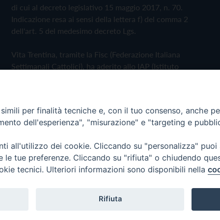
di cui al decreto legislativo 15 maggio 2017, n. 70.
Indicazione resa ai sensi della lettera f) del comma 2
dell'art. 5 del medesimo decreto Lgs.
Vita Trentina, tramite la Fisc (Federazione Italiana
Settimanali Cattolici), ha aderito allo IAP (Istituto
dell'Autodisciplina Pubblicitaria) accettando il Codice di
Autodisciplina della Comunicazione Commerciale
imili per finalità tecniche e, con il tuo consenso, anche per 
Privacy Policy
Cookie Policy
amento dell'esperienza", "misurazione" e "targeting e pubbli
i all'utilizzo dei cookie. Cliccando su "personalizza" puoi
 Trentina Editrice
re le tue preferenze. Cliccando su "rifiuta" o chiudendo que
okie tecnici. Ulteriori informazioni sono disponibili nella
coo
Rifiuta