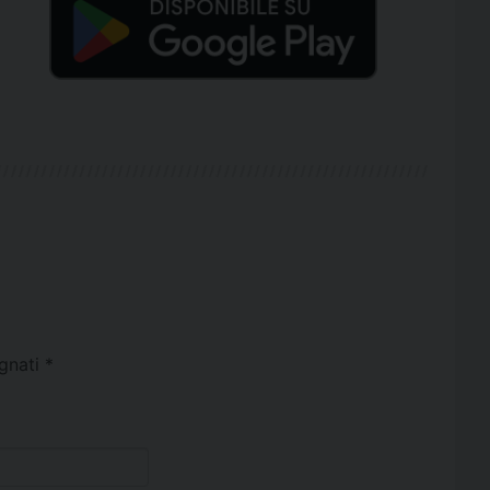
egnati
*