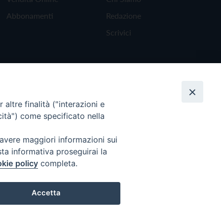
Abbonamenti
Redazione
Scrivici
altre finalità ("interazioni e
cità") come specificato nella
 avere maggiori informazioni sui
sta informativa proseguirai la
kie policy
completa.
Torna all'inizio
Accetta
Preferenze Cookie