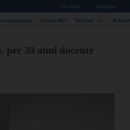
Chi Siamo
Redazione
stro centenario
I nostri libri
Territori
Rubric
, per 30 anni docente