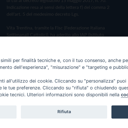
di cui al decreto legislativo 15 maggio 2017, n. 70.
Indicazione resa ai sensi della lettera f) del comma 2
dell'art. 5 del medesimo decreto Lgs.
Vita Trentina, tramite la Fisc (Federazione Italiana
Settimanali Cattolici), ha aderito allo IAP (Istituto
dell'Autodisciplina Pubblicitaria) accettando il Codice di
Autodisciplina della Comunicazione Commerciale
imili per finalità tecniche e, con il tuo consenso, anche per 
Privacy Policy
Cookie Policy
amento dell'esperienza", "misurazione" e "targeting e pubbli
i all'utilizzo dei cookie. Cliccando su "personalizza" puoi
 Trentina Editrice
re le tue preferenze. Cliccando su "rifiuta" o chiudendo que
okie tecnici. Ulteriori informazioni sono disponibili nella
coo
Rifiuta