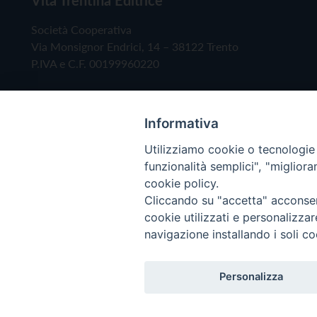
Società Cooperativa
Via Monsignor Endrici, 14 – 38122 Trento
P.IVA e C.F. 00199960220
Informativa
Utilizziamo cookie o tecnologie s
funzionalità semplici", "miglior
cookie policy.
Cliccando su "accetta" acconsent
Copyright © 2019 - Tutti i diritti riservati - Vita
cookie utilizzati e personalizza
navigazione installando i soli co
Privacy Policy
Personalizza