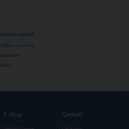
Iniziative speciali
Politica e società
Spettacoli
Sport
E-Shop
Contatti
Vendita Online
Chi Siamo