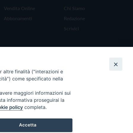
Vendita Online
Chi Siamo
Abbonamenti
Redazione
Scrivici
altre finalità ("interazioni e
cità") come specificato nella
 avere maggiori informazioni sui
sta informativa proseguirai la
kie policy
completa.
Torna all'inizio
Accetta