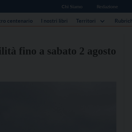
Chi Siamo
Redazione
stro centenario
I nostri libri
Territori
Rubric
lità fino a sabato 2 agosto