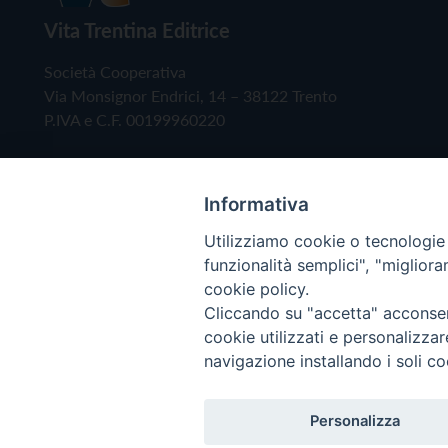
Vita Trentina Editrice
Società Cooperativa
Via Monsignor Endrici, 14 – 38122 Trento
P.IVA e C.F. 00199960220
Informativa
Utilizziamo cookie o tecnologie s
funzionalità semplici", "miglior
cookie policy.
Cliccando su "accetta" acconsent
Copyright © 2019 - Tutti i diritti riservati - Vita
cookie utilizzati e personalizza
navigazione installando i soli co
Privacy Policy
Personalizza