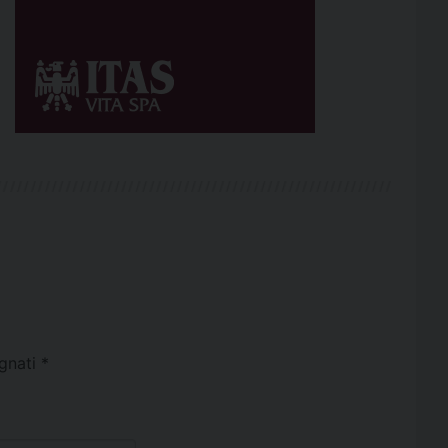
egnati
*