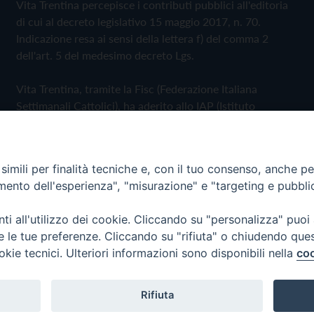
Vita Trentina percepisce i contributi pubblici all'editoria
di cui al decreto legislativo 15 maggio 2017, n. 70.
Indicazione resa ai sensi della lettera f) del comma 2
dell'art. 5 del medesimo decreto Lgs.
Vita Trentina, tramite la Fisc (Federazione Italiana
Settimanali Cattolici), ha aderito allo IAP (Istituto
dell'Autodisciplina Pubblicitaria) accettando il Codice di
Autodisciplina della Comunicazione Commerciale
imili per finalità tecniche e, con il tuo consenso, anche per 
Privacy Policy
Cookie Policy
amento dell'esperienza", "misurazione" e "targeting e pubbli
i all'utilizzo dei cookie. Cliccando su "personalizza" puoi
 Trentina Editrice
re le tue preferenze. Cliccando su "rifiuta" o chiudendo que
okie tecnici. Ulteriori informazioni sono disponibili nella
coo
Rifiuta