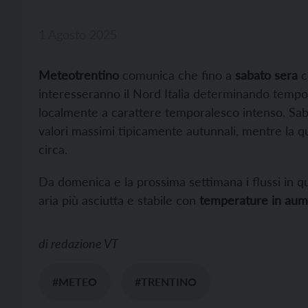
1 Agosto 2025
Meteotrentino
comunica che fino a
sabato sera
c
interesseranno il Nord Italia determinando tempo v
localmente a carattere temporalesco intenso. Sab
valori massimi tipicamente autunnali, mentre la 
circa.
Da domenica e la prossima settimana i flussi in 
aria più asciutta e stabile con
temperature in aum
di
redazione VT
#METEO
#TRENTINO