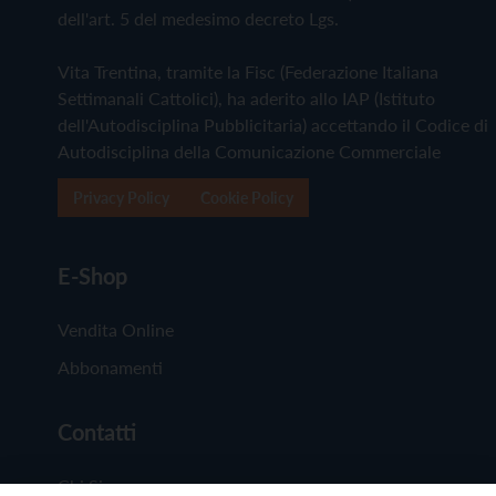
dell'art. 5 del medesimo decreto Lgs.
Vita Trentina, tramite la Fisc (Federazione Italiana
Settimanali Cattolici), ha aderito allo IAP (Istituto
dell'Autodisciplina Pubblicitaria) accettando il Codice di
Autodisciplina della Comunicazione Commerciale
Privacy Policy
Cookie Policy
E-Shop
Vendita Online
Abbonamenti
Contatti
Chi Siamo