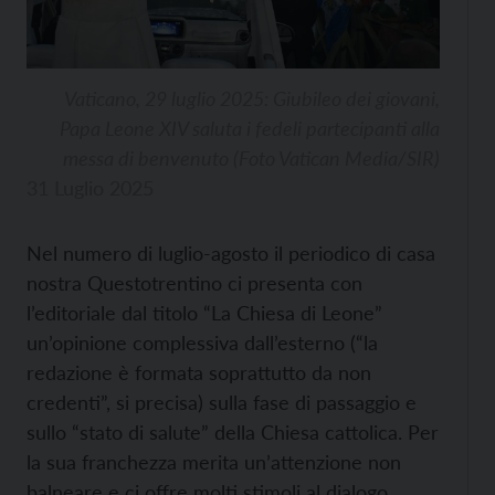
Vaticano, 29 luglio 2025: Giubileo dei giovani,
Papa Leone XIV saluta i fedeli partecipanti alla
messa di benvenuto (Foto Vatican Media/SIR)
31 Luglio 2025
Nel numero di luglio-agosto il periodico di casa
nostra Questotrentino ci presenta con
l’editoriale dal titolo “La Chiesa di Leone”
un’opinione complessiva dall’esterno (“la
redazione è formata soprattutto da non
credenti”, si precisa) sulla fase di passaggio e
sullo “stato di salute” della Chiesa cattolica. Per
la sua franchezza merita un’attenzione non
balneare e ci offre molti stimoli al dialogo.