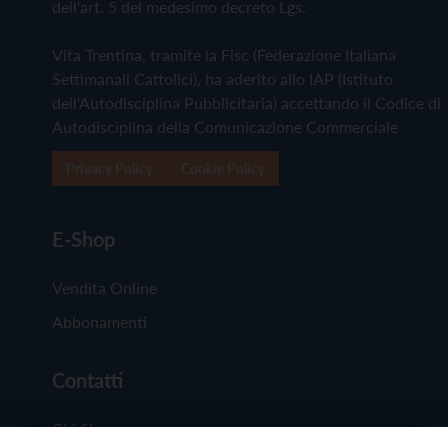
dell'art. 5 del medesimo decreto Lgs.
Vita Trentina, tramite la Fisc (Federazione Italiana
Settimanali Cattolici), ha aderito allo IAP (Istituto
dell'Autodisciplina Pubblicitaria) accettando il Codice di
Autodisciplina della Comunicazione Commerciale
Privacy Policy
Cookie Policy
E-Shop
Vendita Online
Abbonamenti
Contatti
Chi Siamo