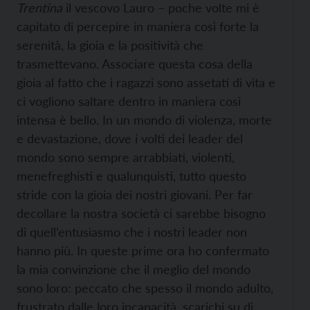
Trentina
il vescovo Lauro – poche volte mi è
capitato di percepire in maniera così forte la
serenità, la gioia e la positività che
trasmettevano. Associare questa cosa della
gioia al fatto che i ragazzi sono assetati di vita e
ci vogliono saltare dentro in maniera così
intensa è bello. In un mondo di violenza, morte
e devastazione, dove i volti dei leader del
mondo sono sempre arrabbiati, violenti,
menefreghisti e qualunquisti, tutto questo
stride con la gioia dei nostri giovani. Per far
decollare la nostra società ci sarebbe bisogno
di quell’entusiasmo che i nostri leader non
hanno più. In queste prime ora ho confermato
la mia convinzione che il meglio del mondo
sono loro: peccato che spesso il mondo adulto,
frustrato dalle loro incapacità, scarichi su di