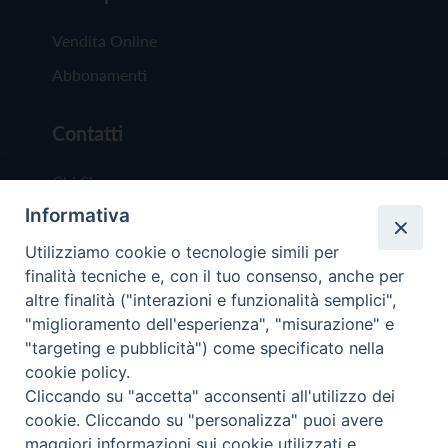
Vendita Online
Abbonamenti
Contatti
Chi Siamo
Informativa
Redazione
Scrivici
Utilizziamo cookie o tecnologie simili per
finalità tecniche e, con il tuo consenso, anche per
altre finalità ("interazioni e funzionalità semplici",
"miglioramento dell'esperienza", "misurazione" e
"targeting e pubblicità") come specificato nella
cookie policy.
Copyright © 2019 - Tutti i diritti riservati - Vit
Cliccando su "accetta" acconsenti all'utilizzo dei
Trentina Editrice
cookie. Cliccando su "personalizza" puoi avere
maggiori informazioni sui cookie utilizzati e