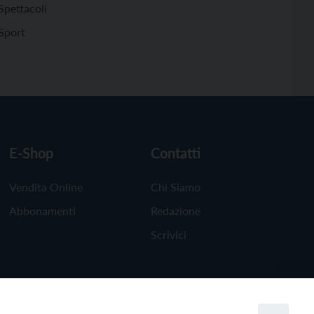
Spettacoli
Sport
E-Shop
Contatti
Vendita Online
Chi Siamo
Abbonamenti
Redazione
Scrivici