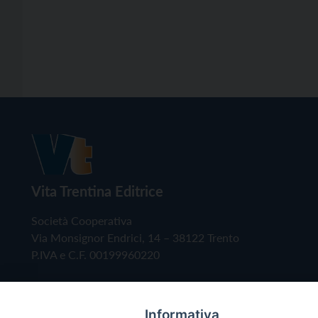
Vita Trentina Editrice
Società Cooperativa
Via Monsignor Endrici, 14 – 38122 Trento
P.IVA e C.F. 00199960220
Informativa