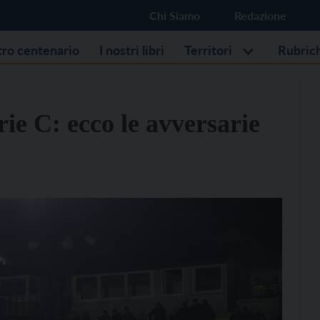
Chi Siamo
Redazione
stro centenario
I nostri libri
Territori
Rubric
rie C: ecco le avversarie