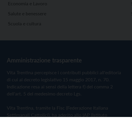
Economia e Lavoro
Salute e benessere
Scuola e cultura
Amministrazione trasparente
Vita Trentina percepisce i contributi pubblici all'editoria
di cui al decreto legislativo 15 maggio 2017, n. 70.
Indicazione resa ai sensi della lettera f) del comma 2
dell'art. 5 del medesimo decreto Lgs.
Vita Trentina, tramite la Fisc (Federazione Italiana
Settimanali Cattolici), ha aderito allo IAP (Istituto
dell'Autodisciplina Pubblicitaria) accettando il Codice di
Autodisciplina della Comunicazione Commerciale