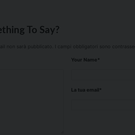
thing To Say?
mail non sarà pubblicato.
I campi obbligatori sono contrass
Your Name
*
La tua email
*