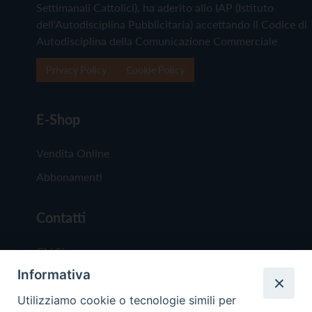
Settimanali Cattolici), ha aderito allo IAP (Istituto
dell'Autodisciplina Pubblicitaria) accettando il Codice di
Autodisciplina della Comunicazione Commerciale
Privacy Policy
Cookie Policy
E-Shop
Vendita Online
Abbonamenti
Contatti
Chi Siamo
Informativa
Redazione
Scrivici
Utilizziamo cookie o tecnologie simili per