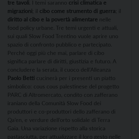
tre tavoli
. I temi saranno
crisi climatica e
migrazioni
; il
cibo come strumento di guerra
; il
diritto al cibo e la povertà alimentare
nelle
food policy urbane. Tre temi urgenti e attuali,
sui quali Slow Food Trentino vuole aprire uno
spazio di confronto pubblico e partecipato.
Perché oggi più che mai, parlare di cibo
significa parlare di diritti, giustizia e futuro. A
concludere la serata, il cuoco dell’Alleanza
Paolo Betti
cucinerà per i presenti un piatto
simbolico: cous cous palestinese del progetto
PARC di Altromercato, condito con zafferano
iraniano della Comunità Slow Food dei
produttori e co-produttori dello zafferano di
Qa’en, e verdure dell’orto solidale di Terra
Gaia. Una variazione rispetto alla storica
pastasciutta, per attualizzare il loro gesto nelle