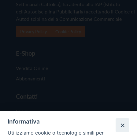
Settimanali Cattolici), ha aderito allo IAP (Istituto
dell'Autodisciplina Pubblicitaria) accettando il Codice di
Autodisciplina della Comunicazione Commerciale
Privacy Policy
Cookie Policy
E-Shop
Vendita Online
Abbonamenti
Contatti
Chi Siamo
Informativa
Redazione
Scrivici
Utilizziamo cookie o tecnologie simili per