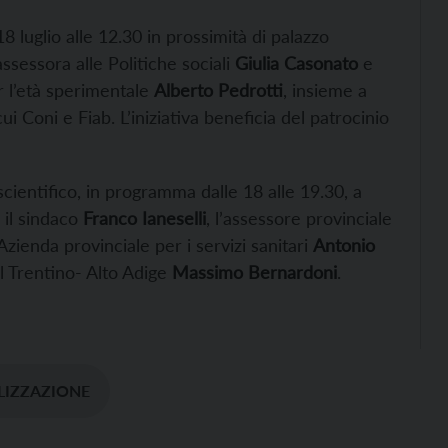
8 luglio alle 12.30 in prossimità di palazzo
ssessora alle Politiche sociali
Giulia Casonato
e
r l’età sperimentale
Alberto Pedrotti
, insieme a
i Coni e Fiab. L’iniziativa beneficia del patrocinio
ientifico, in programma dalle 18 alle 19.30, a
 il sindaco
Franco Ianeselli
, l’assessore provinciale
l’Azienda provinciale per i servizi sanitari
Antonio
l Trentino- Alto Adige
Massimo Bernardoni
.
LIZZAZIONE