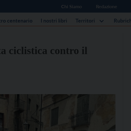
Chi Siamo
Redazione
stro centenario
I nostri libri
Territori
Rubric
a ciclistica contro il