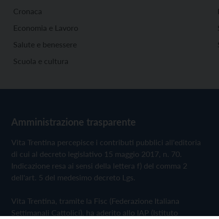
Cronaca
Economia e Lavoro
Salute e benessere
Scuola e cultura
Amministrazione trasparente
Vita Trentina percepisce i contributi pubblici all'editoria
di cui al decreto legislativo 15 maggio 2017, n. 70.
Indicazione resa ai sensi della lettera f) del comma 2
dell'art. 5 del medesimo decreto Lgs.
Vita Trentina, tramite la Fisc (Federazione Italiana
Settimanali Cattolici), ha aderito allo IAP (Istituto