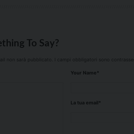
thing To Say?
mail non sarà pubblicato.
I campi obbligatori sono contrass
Your Name
*
La tua email
*