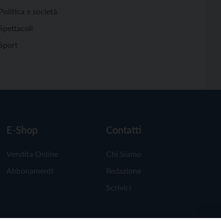
Politica e società
Spettacoli
Sport
E-Shop
Contatti
Vendita Online
Chi Siamo
Abbonamenti
Redazione
Scrivici