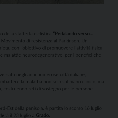
vo della staffetta ciclistica
“Pedalando verso…
Movimento di resistenza al Parkinson. Un
età, con l’obiettivo di promuovere l’attività fisica
e malattie neurodegenerative, per i benefici che
aversato negli anni numerose città italiane,
battere la malattia non solo sul piano clinico, ma
, costruendo reti di sostegno per le persone
rd-Est della penisola, è partita lo scorso 16 luglio
erà il 23 luglio a
Grado.