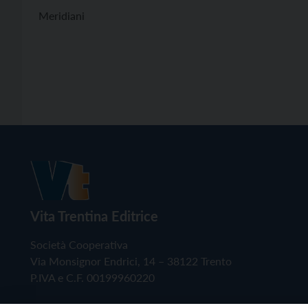
Meridiani
Vita Trentina Editrice
Società Cooperativa
Via Monsignor Endrici, 14 – 38122 Trento
P.IVA e C.F. 00199960220