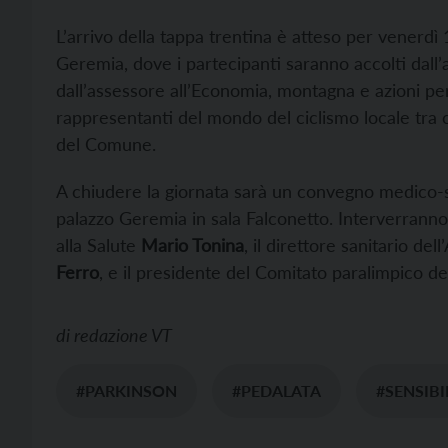
L’arrivo della tappa trentina è atteso per venerdì 1
Geremia, dove i partecipanti saranno accolti dall’a
dall’assessore all’Economia, montagna e azioni pe
rappresentanti del mondo del ciclismo locale tra cu
del Comune.
A chiudere la giornata sarà un convegno medico-sc
palazzo Geremia in sala Falconetto. Interverranno
alla Salute
Mario Tonina
, il direttore sanitario del
Ferro
, e il presidente del Comitato paralimpico de
di
redazione VT
#PARKINSON
#PEDALATA
#SENSIBI