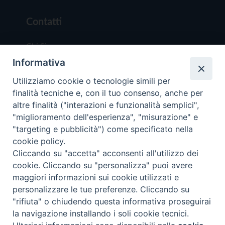
Contatti
Chi Siamo
Informativa
Redazione
Scrivici
Utilizziamo cookie o tecnologie simili per
finalità tecniche e, con il tuo consenso, anche per
altre finalità ("interazioni e funzionalità semplici",
"miglioramento dell'esperienza", "misurazione" e
"targeting e pubblicità") come specificato nella
cookie policy.
Copyright © 2019 - Tutti i diritti riservati - Vit
Cliccando su "accetta" acconsenti all'utilizzo dei
Trentina Editrice
cookie. Cliccando su "personalizza" puoi avere
maggiori informazioni sui cookie utilizzati e
Privacy Policy
personalizzare le tue preferenze. Cliccando su
Torna all'inizi
"rifiuta" o chiudendo questa informativa proseguirai
la navigazione installando i soli cookie tecnici.