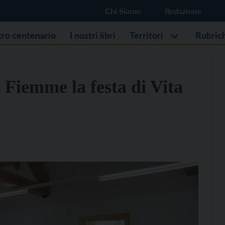
Chi Siamo
Redazione
stro centenario
I nostri libri
Territori
Rubric
i Fiemme la festa di Vita