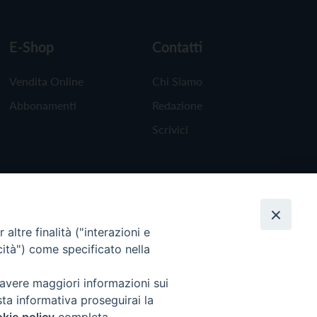
E-Shop
Contatti
Vendita Online
Chi Siamo
Abbonamenti
Redazione
Scrivici
altre finalità ("interazioni e
cità") come specificato nella
 avere maggiori informazioni sui
sta informativa proseguirai la