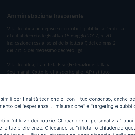
Amministrazione trasparente
Vita Trentina percepisce i contributi pubblici all'editoria
di cui al decreto legislativo 15 maggio 2017, n. 70.
Indicazione resa ai sensi della lettera f) del comma 2
dell'art. 5 del medesimo decreto Lgs.
Vita Trentina, tramite la Fisc (Federazione Italiana
Settimanali Cattolici), ha aderito allo IAP (Istituto
dell'Autodisciplina Pubblicitaria) accettando il Codice di
Autodisciplina della Comunicazione Commerciale
imili per finalità tecniche e, con il tuo consenso, anche per 
Privacy Policy
Cookie Policy
amento dell'esperienza", "misurazione" e "targeting e pubbli
i all'utilizzo dei cookie. Cliccando su "personalizza" puoi
 Trentina Editrice
re le tue preferenze. Cliccando su "rifiuta" o chiudendo que