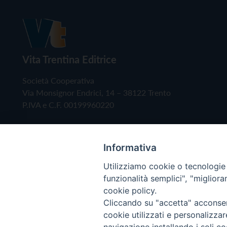
Vita Trentina Editrice
Società Cooperativa
Via Monsignor Endrici, 14 – 38122 Trento
P.IVA e C.F. 00199960220
Informativa
Utilizziamo cookie o tecnologie s
funzionalità semplici", "miglior
cookie policy.
Cliccando su "accetta" acconsent
Copyright © 2019 - Tutti i diritti riservati - Vita
cookie utilizzati e personalizza