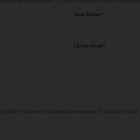
mail non sarà pubblicato.
I campi obbligatori sono contrass
Your Name
*
La tua email
*
e, email e sito web in questo browser per la prossima vol