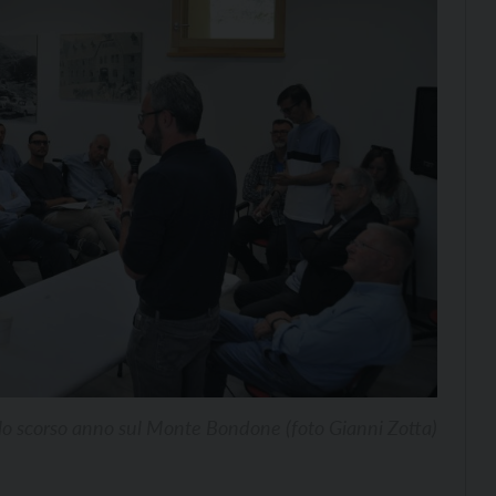
llo scorso anno sul Monte Bondone (foto Gianni Zotta)