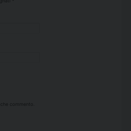
egnati
*
ta che commento.