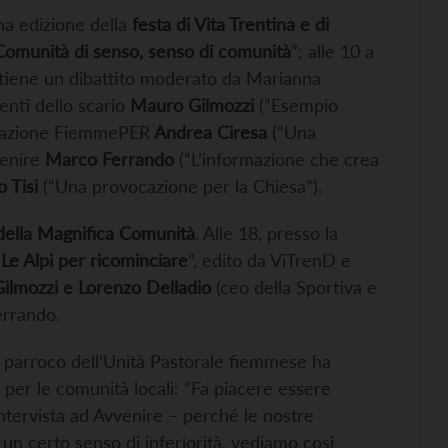
na edizione della
festa di Vita Trentina e di
Comunità di senso, senso di comunità
”; alle 10 a
 tiene un dibattito moderato da Marianna
venti dello scario
Mauro Gilmozzi
(“Esempio
ondazione FiemmePER
Andrea Ciresa
(“Una
venire
Marco Ferrando
(“L’informazione che crea
 Tisi
(“Una provocazione per la Chiesa”).
i della Magnifica Comunità
. Alle 18, presso la
“
Le Alpi per ricominciare
”, edito da ViTrenD e
ilmozzi e Lorenzo Delladio
(ceo della Sportiva e
rrando.
, parroco dell’Unità Pastorale fiemmese ha
per le comunità locali: “Fa piacere essere
intervista ad Avvenire – perché le nostre
n certo senso di inferiorità, vediamo così