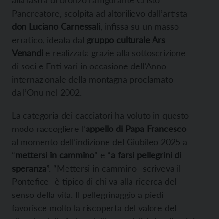
alla lastra di bronzo raffigurante Cristo
Pancreatore, scolpita ad altorilievo dall’artista
don Luciano Carnessali
, infissa su un masso
erratico, ideata dal
gruppo culturale Ars
Venandi
e realizzata grazie alla sottoscrizione
di soci e Enti vari in occasione dell’Anno
internazionale della montagna proclamato
dall’Onu nel 2002.
La categoria dei cacciatori ha voluto in questo
modo raccogliere l’
appello di Papa Francesco
al momento dell’indizione del Giubileo 2025 a
“
mettersi in cammino
” e “
a farsi pellegrini di
speranza
”. “Mettersi in cammino -scriveva il
Pontefice- è tipico di chi va alla ricerca del
senso della vita. Il pellegrinaggio a piedi
favorisce molto la riscoperta del valore del