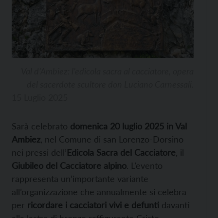
Val d’Ambiez: l’edicola sacra al cacciatore, opera
del sacerdote scultore don Luciano Carnessali.
15 Luglio 2025
Sarà celebrato
domenica 20 luglio 2025 in Val
Ambiez
, nel Comune di san Lorenzo-Dorsino
nei pressi dell’
Edicola Sacra del Cacciatore
, il
Giubileo del Cacciatore alpino
. L’evento
rappresenta un’importante variante
all’organizzazione che annualmente si celebra
per
ricordare i cacciatori vivi e defunti
davanti