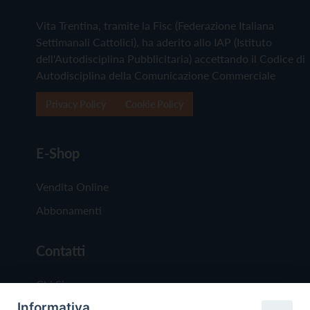
Vita Trentina, tramite la Fisc (Federazione Italiana
Settimanali Cattolici), ha aderito allo IAP (Istituto
dell'Autodisciplina Pubblicitaria) accettando il Codice di
Autodisciplina della Comunicazione Commerciale
Privacy Policy
Cookie Policy
E-Shop
Vendita Online
Abbonamenti
Contatti
Chi Siamo
Informativa
Redazione