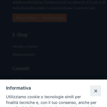
dell'Autodisciplina Pubblicitaria) accettando il Codice di
Autodisciplina della Comunicazione Commerciale
Privacy Policy
Cookie Policy
E-Shop
Vendita Online
Abbonamenti
Contatti
Chi Siamo
Informativa
Redazione
Scrivici
Utilizziamo cookie o tecnologie simili per
finalità tecniche e, con il tuo consenso, anche per