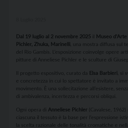
8 Luglio 2025
Dal 19 luglio al 2 novembre 2025
il
Museo d’Arte
Pichler, Zhuka, Marinelli
, una mostra diffusa sul t
del Rio Gambis. L’esposizione coinvolge opere artis
pitture di Anneliese Pichler e le sculture di Giuse
Il progetto espositivo, curato da
Elsa Barbieri
, si
e concretezza in cui lo spettatore è invitato a imm
movimento. È una sollecitazione all’esistere, sen
di ambivalenza, incertezza e percorsi obliqui.
Ogni opera di
Anneliese Pichler
(Cavalese, 1962) r
ciascuna il tessuto è la base per l’espressione isti
la scelta razionale delle tonalità cromatiche e nel