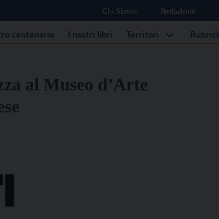
Chi Siamo
Redazione
stro centenario
I nostri libri
Territori
Rubric
ezza al Museo d’Arte
ese