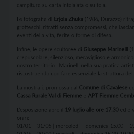
campiture su carta intelaiata e su tela.
Le fotografie di
Erjola Zhuka
(1986, Durazzo) ritra
grotteschi, ritratti senza compromessi, che lascian
eventi della vita, ferite o forme di difesa.
Infine, le opere scultoree di
Giuseppe Marinelli
(1
crepuscolare, silenzioso, meraviglioso e armonico
nostro territorio. Marinelli nella sua pratica artis
riscostruendo con fare essenziale la struttura del 
La mostra è promossa dal
Comune di Cavalese
co
Cassa Rurale Val di Fiemme
e
APT Fiemme Cemb
L’esposizione apre il
19 luglio alle ore 17.30
ed è v
orari:
01/01 – 31/05 | mercoledì – domenica 15.00 – 1
01/06 – 30/09 | martedì – domenica 15.30-19.30