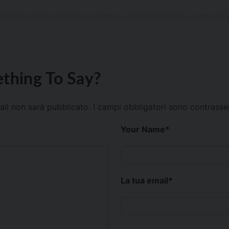
thing To Say?
mail non sarà pubblicato.
I campi obbligatori sono contrass
Your Name
*
La tua email
*