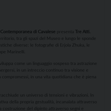
 Contemporanea di Cavalese
presenta
Tre Atti.
erritorio, tra gli spazi del Museo e lungo le sponde
tiche diverse: le fotografie di Erjola Zhuka, le
ppe Marinelli.
 sviluppa come un linguaggio sospeso tra astrazione
ergersi, in un intreccio continuo tra visione e
za compromessi, in una vita quotidiana che è piena
acchiude un universo di tensioni e vibrazioni. In
ntiva della propria gestualità, incanalata attraverso
la costruzione del dipinto attraverso segni e