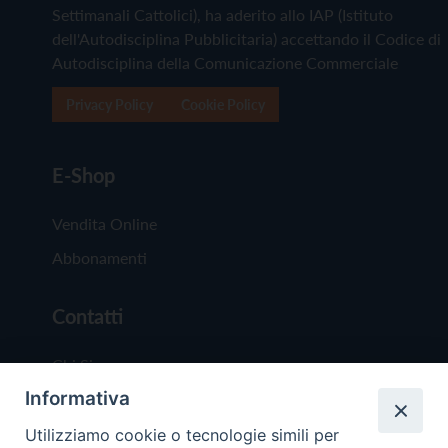
Settimanali Cattolici), ha aderito allo IAP (Istituto
dell'Autodisciplina Pubblicitaria) accettando il Codice di
Autodisciplina della Comunicazione Commerciale
Privacy Policy
Cookie Policy
E-Shop
Vendita Online
Abbonamenti
Contatti
Chi Siamo
Informativa
Redazione
Scrivici
Utilizziamo cookie o tecnologie simili per