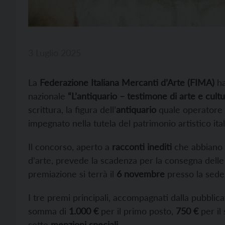
3 Luglio 2025
La
Federazione Italiana Mercanti d’Arte (FIMA)
ha
nazionale
“L’antiquario – testimone di arte e cultu
scrittura, la figura dell’
antiquario
quale operatore c
impegnato nella tutela del patrimonio artistico ital
Il concorso, aperto a
racconti inediti
che abbiano 
d’arte, prevede la scadenza per la consegna delle
premiazione si terrà il
6 novembre
presso la sede
I tre premi principali, accompagnati dalla pubblic
somma di
1.000 €
per il primo posto,
750 €
per il
sette
menzioni speciali
.