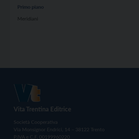
Primo piano
Meridiani
Vita Trentina Editrice
Società Cooperativa
Via Monsignor Endrici, 14 – 38122 Trento
P.IVA e C.F. 00199960220