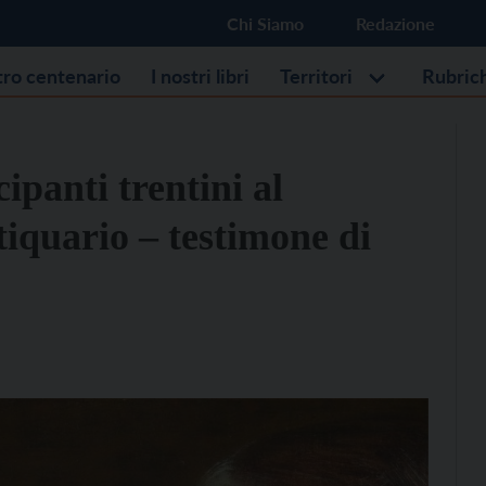
Chi Siamo
Redazione
stro centenario
I nostri libri
Territori
Rubric
ipanti trentini al
tiquario – testimone di