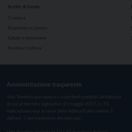
Scelte di fondo
Cronaca
Economia e Lavoro
Salute e benessere
Scuola e cultura
Amministrazione trasparente
Vita Trentina percepisce i contributi pubblici all'editoria
di cui al decreto legislativo 15 maggio 2017, n. 70.
Indicazione resa ai sensi della lettera f) del comma 2
dell'art. 5 del medesimo decreto Lgs.
Vita Trentina, tramite la Fisc (Federazione Italiana