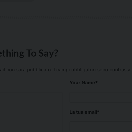
thing To Say?
mail non sarà pubblicato.
I campi obbligatori sono contrass
Your Name
*
La tua email
*