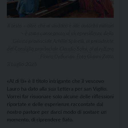
Il testo – oltre che al sindaco e alle autorità militari
– è stato consegnato al vicepresidente della
Giunta provinciale Achille Spinelli, al presidente
del Consiglio provinciale Claudio Soini, al al rettore
Flavio Deflorian. Foto Gianni Zotta
3 Luglio 2025
«Al di là» è il titolo intrigante che il vescovo
Lauro ha dato alla sua Lettera per san Vigilio.
Vorrei far risuonare solo alcune delle riflessioni
riportate e delle esperienze raccontate dal
nostro pastore per darci modo di sostare un
momento, di riprendere fiato.