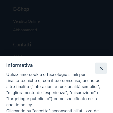
E-Shop
Vendita Online
Abbonamenti
Contatti
Chi Siamo
Informativa
Redazione
Scrivici
Utilizziamo cookie o tecnologie simili per
finalità tecniche e, con il tuo consenso, anche per
altre finalità ("interazioni e funzionalità semplici",
"miglioramento dell'esperienza", "misurazione" e
"targeting e pubblicità") come specificato nella
cookie policy.
Copyright © 2019 - Tutti i diritti riservati - Vit
Cliccando su "accetta" acconsenti all'utilizzo dei