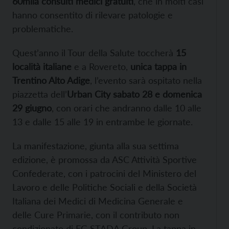
60mila consulti medici gratuiti
, che in molti casi
hanno consentito di rilevare patologie e
problematiche.
Quest’anno il Tour della Salute toccherà
15
località italiane
e a Rovereto,
unica tappa in
Trentino Alto Adige
, l’evento sarà ospitato nella
piazzetta dell’
Urban City sabato 28 e domenica
29 giugno
, con orari che andranno dalle 10 alle
13 e dalle 15 alle 19 in entrambe le giornate.
La manifestazione, giunta alla sua settima
edizione, è promossa da ASC Attività Sportive
Confederate, con i patrocini del Ministero del
Lavoro e delle Politiche Sociali e della Società
Italiana dei Medici di Medicina Generale e
delle Cure Primarie, con il contributo non
condizionato di EG STADA Group. La tappa in