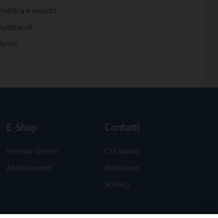
Politica e società
Spettacoli
Sport
E-Shop
Contatti
Vendita Online
Chi Siamo
Abbonamenti
Redazione
Scrivici