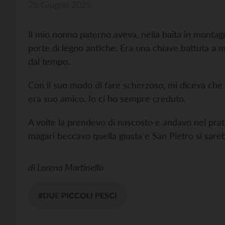
26 Giugno 2025
Il mio nonno paterno aveva, nella baita in montag
porte di legno antiche. Era una chiave battuta a 
dal tempo.
Con il suo modo di fare scherzoso, mi diceva che 
era suo amico. Io ci ho sempre creduto.
A volte la prendevo di nascosto e andavo nel prato
magari beccavo quella giusta e San Pietro si sare
di
Lorena Martinello
#DUE PICCOLI PESCI