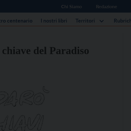
Chi Siamo
Redazione
stro centenario
I nostri libri
Territori
Rubric
chiave del Paradiso