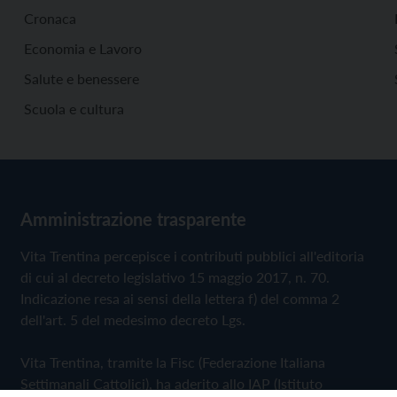
Cronaca
Economia e Lavoro
Salute e benessere
Scuola e cultura
Amministrazione trasparente
Vita Trentina percepisce i contributi pubblici all'editoria
di cui al decreto legislativo 15 maggio 2017, n. 70.
Indicazione resa ai sensi della lettera f) del comma 2
dell'art. 5 del medesimo decreto Lgs.
Vita Trentina, tramite la Fisc (Federazione Italiana
Settimanali Cattolici), ha aderito allo IAP (Istituto