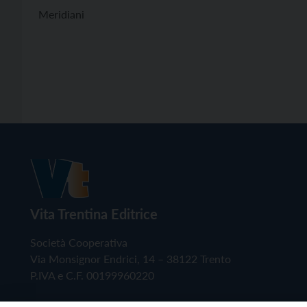
Meridiani
Vita Trentina Editrice
Società Cooperativa
Via Monsignor Endrici, 14 – 38122 Trento
P.IVA e C.F. 00199960220