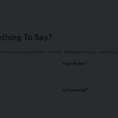
thing To Say?
mail non sarà pubblicato.
I campi obbligatori sono contrass
Your Name
*
La tua email
*