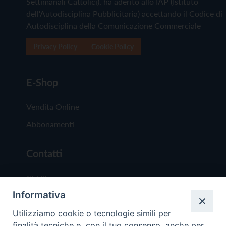
Settimanali Cattolici), ha aderito allo IAP (Istituto
dell'Autodisciplina Pubblicitaria) accettando il Codice di
Autodisciplina della Comunicazione Commerciale
Privacy Policy
Cookie Policy
E-Shop
Vendita Online
Abbonamenti
Contatti
Chi Siamo
Informativa
Redazione
Scrivici
Utilizziamo cookie o tecnologie simili per
finalità tecniche e, con il tuo consenso, anche per