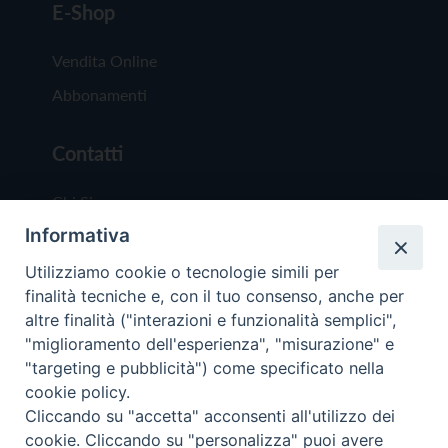
E-Shop
Vendita Online
Abbonamenti
Contatti
Chi Siamo
Informativa
Redazione
Scrivici
Utilizziamo cookie o tecnologie simili per
finalità tecniche e, con il tuo consenso, anche per
altre finalità ("interazioni e funzionalità semplici",
"miglioramento dell'esperienza", "misurazione" e
"targeting e pubblicità") come specificato nella
cookie policy.
Copyright © 2019 - Tutti i diritti riservati - Vit
Cliccando su "accetta" acconsenti all'utilizzo dei
Trentina Editrice
cookie. Cliccando su "personalizza" puoi avere