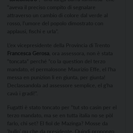
“aveva il preciso compito di segnalare
attraverso un cambio di colore dal verde al
rosso, l’umore del popolo dimostrato con
applausi, fischi e urla”.
L’ex vicepresidente della Provincia di Trento
Francesca Gerosa
, ora assessora, non è stata
“toncata” perché “co la question del terzo
mandato, el permalosone Maurizio Effe, el l’ha
messa en punizion li en giunta, per giunta!
Declassandola ad assessore semplice, el g’ha
cavà i gradi!”.
Fugatti è stato toncato per “tut sto casìn per el
terzo mandato, ma se en tutta italia no se pòl
farlo, chi set? El fiol de Mazinga? Mosse da
‘bullo’ pu che da presidente. Quindi propongo