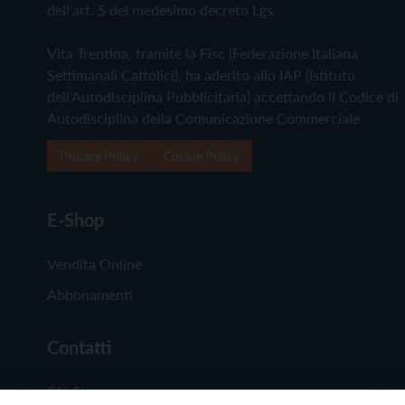
dell'art. 5 del medesimo decreto Lgs.
Vita Trentina, tramite la Fisc (Federazione Italiana
Settimanali Cattolici), ha aderito allo IAP (Istituto
dell'Autodisciplina Pubblicitaria) accettando il Codice di
Autodisciplina della Comunicazione Commerciale
Privacy Policy
Cookie Policy
E-Shop
Vendita Online
Abbonamenti
Contatti
Chi Siamo