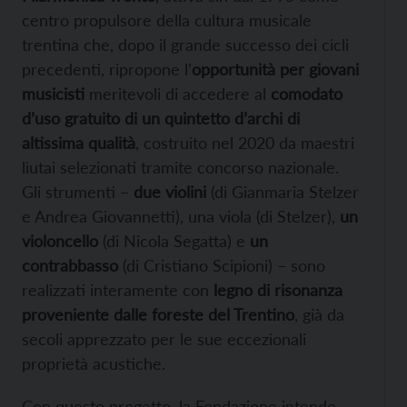
centro propulsore della cultura musicale
trentina che, dopo il grande successo dei cicli
precedenti, ripropone l’
opportunità per giovani
musicisti
meritevoli di accedere al
comodato
d’uso gratuito di un quintetto d’archi di
altissima qualità
, costruito nel 2020 da maestri
liutai selezionati tramite concorso nazionale.
Gli strumenti –
due violini
(di Gianmaria Stelzer
e Andrea Giovannetti), una viola (di Stelzer),
un
violoncello
(di Nicola Segatta) e
un
contrabbasso
(di Cristiano Scipioni) – sono
realizzati interamente con
legno di risonanza
proveniente dalle foreste del Trentino
, già da
secoli apprezzato per le sue eccezionali
proprietà acustiche.
Con questo progetto, la Fondazione intende