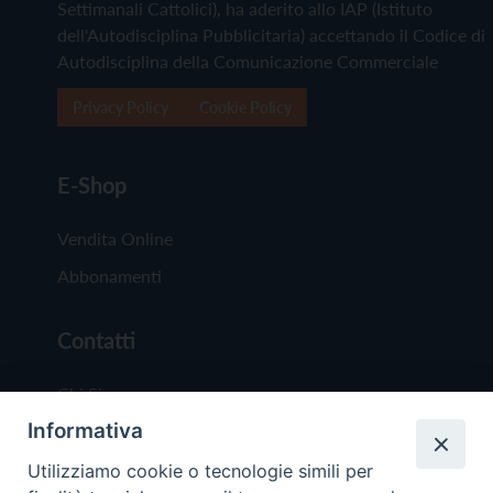
Settimanali Cattolici), ha aderito allo IAP (Istituto
dell'Autodisciplina Pubblicitaria) accettando il Codice di
Autodisciplina della Comunicazione Commerciale
Privacy Policy
Cookie Policy
E-Shop
Vendita Online
Abbonamenti
Contatti
Chi Siamo
Informativa
Redazione
Scrivici
Utilizziamo cookie o tecnologie simili per