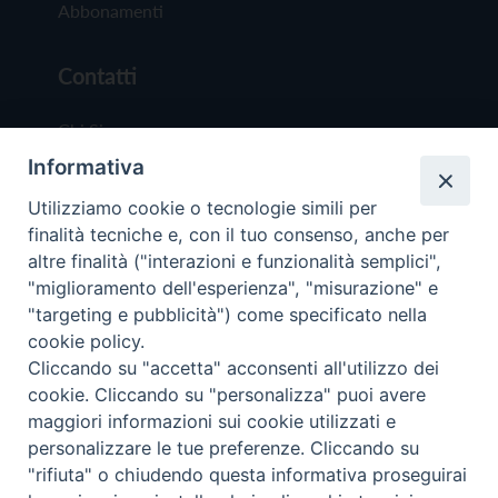
Abbonamenti
Contatti
Chi Siamo
Informativa
Redazione
Scrivici
Utilizziamo cookie o tecnologie simili per
finalità tecniche e, con il tuo consenso, anche per
altre finalità ("interazioni e funzionalità semplici",
"miglioramento dell'esperienza", "misurazione" e
"targeting e pubblicità") come specificato nella
cookie policy.
Copyright © 2019 - Tutti i diritti riservati - Vit
Cliccando su "accetta" acconsenti all'utilizzo dei
Trentina Editrice
cookie. Cliccando su "personalizza" puoi avere
maggiori informazioni sui cookie utilizzati e
Privacy Policy
personalizzare le tue preferenze. Cliccando su
Torna all'inizi
"rifiuta" o chiudendo questa informativa proseguirai