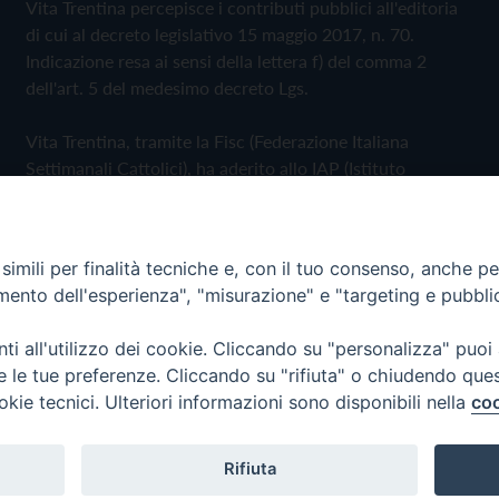
Vita Trentina percepisce i contributi pubblici all'editoria
di cui al decreto legislativo 15 maggio 2017, n. 70.
Indicazione resa ai sensi della lettera f) del comma 2
dell'art. 5 del medesimo decreto Lgs.
Vita Trentina, tramite la Fisc (Federazione Italiana
Settimanali Cattolici), ha aderito allo IAP (Istituto
dell'Autodisciplina Pubblicitaria) accettando il Codice di
Autodisciplina della Comunicazione Commerciale
imili per finalità tecniche e, con il tuo consenso, anche per 
Privacy Policy
Cookie Policy
amento dell'esperienza", "misurazione" e "targeting e pubbli
i all'utilizzo dei cookie. Cliccando su "personalizza" puoi
 Trentina Editrice
re le tue preferenze. Cliccando su "rifiuta" o chiudendo que
okie tecnici. Ulteriori informazioni sono disponibili nella
coo
Rifiuta