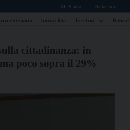
Chi Siamo
Redazione
stro centenario
I nostri libri
Territori
Rubric
ulla cittadinanza: in
erma poco sopra il 29%