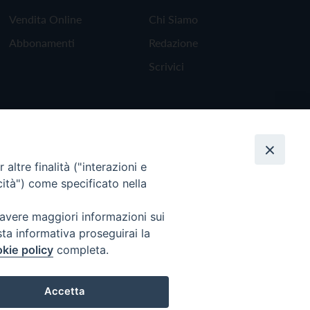
Vendita Online
Chi Siamo
Abbonamenti
Redazione
Scrivici
altre finalità ("interazioni e
cità") come specificato nella
 avere maggiori informazioni sui
sta informativa proseguirai la
kie policy
completa.
Torna all'inizio
Accetta