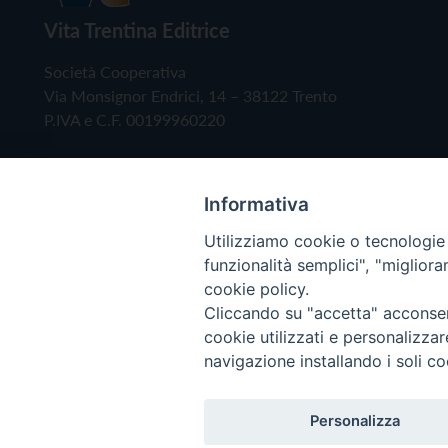
Vita Trentina Editrice
Società Cooperativa
Via Monsignor Endrici, 14 – 38122 Trento
P.IVA e C.F. 00199960220
Informativa
Utilizziamo cookie o tecnologie s
funzionalità semplici", "miglior
cookie policy.
Cliccando su "accetta" acconsent
Copyright © 2019 - Tutti i diritti riservati - Vita
cookie utilizzati e personalizza
navigazione installando i soli co
Privacy Policy
Personalizza