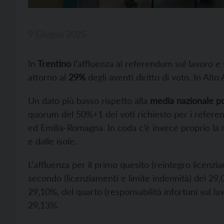
9 Giugno 2025
In
Trentino
l’affluenza al referendum sul lavoro e s
attorno al
29
%
degli aventi diritto di voto. In Alt
Un dato più basso rispetto alla
media nazionale po
quorum del 50%+1 dei voti richiesto per i referend
ed Emilia-Romagna. In coda c’è invece proprio la r
e dalle isole.
L’affluenza per il primo quesito (reintegro licenziam
secondo (licenziamenti e limite indennità) del 29,0
29,10%, del quarto (responsabilità infortuni sul la
29,13%.