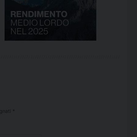
egnati
*