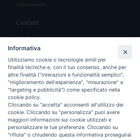
Abbonamenti
Contatti
Chi Siamo
Informativa
Redazione
Scrivici
Utilizziamo cookie o tecnologie simili per
finalità tecniche e, con il tuo consenso, anche per
altre finalità ("interazioni e funzionalità semplici",
"miglioramento dell'esperienza", "misurazione" e
"targeting e pubblicità") come specificato nella
cookie policy.
Copyright © 2019 - Tutti i diritti riservati - Vit
Cliccando su "accetta" acconsenti all'utilizzo dei
Trentina Editrice
cookie. Cliccando su "personalizza" puoi avere
maggiori informazioni sui cookie utilizzati e
Privacy Policy
personalizzare le tue preferenze. Cliccando su
Torna all'inizi
"rifiuta" o chiudendo questa informativa proseguirai