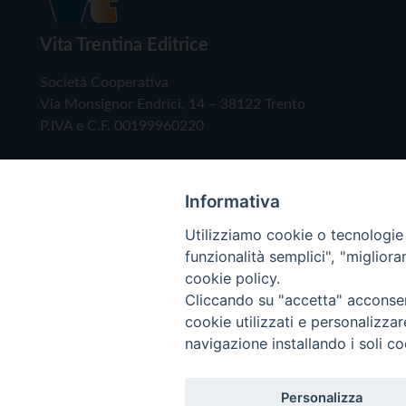
Vita Trentina Editrice
Società Cooperativa
Via Monsignor Endrici, 14 – 38122 Trento
P.IVA e C.F. 00199960220
Informativa
Utilizziamo cookie o tecnologie s
funzionalità semplici", "miglior
cookie policy.
Cliccando su "accetta" acconsent
Copyright © 2019 - Tutti i diritti riservati - Vita
cookie utilizzati e personalizza
navigazione installando i soli co
Privacy Policy
Personalizza