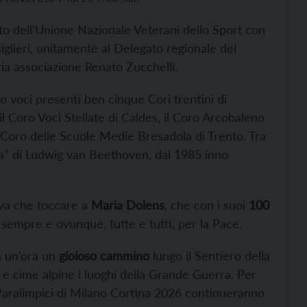
eto dell’Unione Nazionale Veterani dello Sport con
siglieri, unitamente al Delegato regionale del
ria associazione Renato Zucchelli.
o voci presenti ben cinque Cori trentini di
il Coro Voci Stellate di Caldes, il Coro Arcobaleno
l Coro delle Scuole Medie Bresadola di Trento. Tra
oia” di Ludwig van Beethoven, dal 1985 inno
eva che toccare a
Maria Dolens
, che con i suoi
100
 sempre e ovunque, tutte e tutti, per la Pace.
a un’ora un
gioioso cammino
lungo il Sentiero della
li e cime alpine i luoghi della Grande Guerra. Per
 Paralimpici di Milano Cortina 2026 continueranno