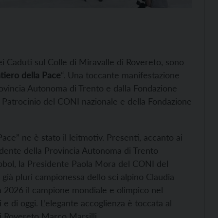
 Caduti sul Colle di Miravalle di Rovereto, sono
ntiero della Pace
“. Una toccante manifestazione
rovincia Autonoma di Trento e dalla Fondazione
o Patrocinio del CONI nazionale e della Fondazione
ce” ne è stato il leitmotiv. Presenti, accanto ai
residente della Provincia Autonoma di Trento
Robol, la Presidente Paola Mora del CONI del
già pluri campionessa dello sci alpino Claudia
a 2026 il campione mondiale e olimpico nel
ri e di oggi. L’elegante accoglienza è toccata al
 Rovereto Marco Marsilli.