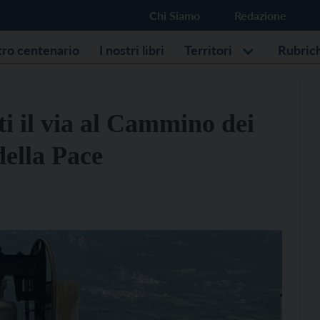
Chi Siamo
Redazione
stro centenario
I nostri libri
Territori
Rubric
 il via al Cammino dei
della Pace