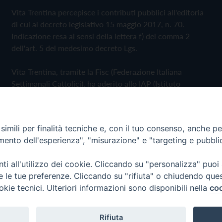
Vita Trentina percepisce i contributi pubblici all'editoria
di cui al decreto legislativo 15 maggio 2017, n. 70.
Indicazione resa ai sensi della lettera f) del comma 2
dell'art. 5 del medesimo decreto Lgs.
Vita Trentina, tramite la Fisc (Federazione Italiana
Settimanali Cattolici), ha aderito allo IAP (Istituto
dell'Autodisciplina Pubblicitaria) accettando il Codice di
Autodisciplina della Comunicazione Commerciale
imili per finalità tecniche e, con il tuo consenso, anche per 
Privacy Policy
Cookie Policy
amento dell'esperienza", "misurazione" e "targeting e pubbli
i all'utilizzo dei cookie. Cliccando su "personalizza" puoi
 Trentina Editrice
re le tue preferenze. Cliccando su "rifiuta" o chiudendo que
okie tecnici. Ulteriori informazioni sono disponibili nella
coo
Rifiuta