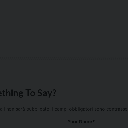
thing To Say?
mail non sarà pubblicato.
I campi obbligatori sono contrass
Your Name
*