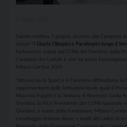
8 Giugno 2025
Sabato mattina 7 giugno, accanto alla Campana dei
iniziati “
I Giochi Olimpici e Paralimpici lungo il Se
fortemente voluta dal CONI del Trentino, dalla P
Campana dei Caduti, e che ha avuto il prestigios
Milano Cortina 2026.
“Attraverso lo Sport e il Cammino diffondiamo la Pa
rappresentanti delle Istituzioni locali, quali il P
Maurizio Fugatti e la Sindaca di Rovereto Giulia 
Trentino, la Vice Presidente del CONI nazionale e 
Giordani, a nome della Fondazione Milano Cortin
canottaggio Antonio Rossi, e molti altri atleti di ie
Reggente della Fondazione Campana dei Caduti di