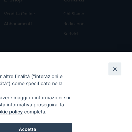
Vendita Online
Chi Siamo
Abbonamenti
Redazione
Scrivici
altre finalità ("interazioni e
cità") come specificato nella
 avere maggiori informazioni sui
sta informativa proseguirai la
kie policy
completa.
Torna all'inizio
Accetta