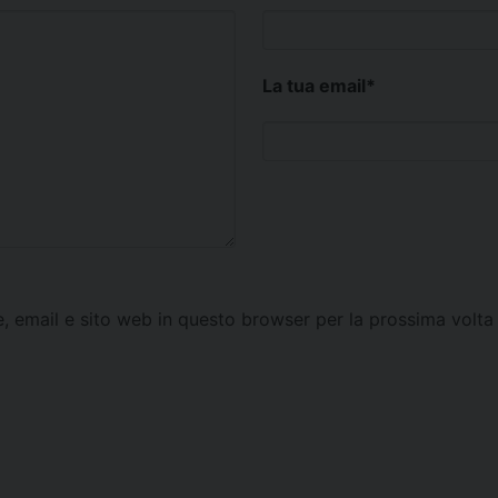
La tua email
*
e, email e sito web in questo browser per la prossima vol