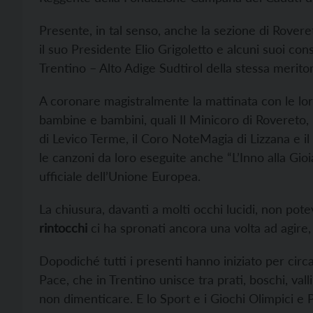
Presente, in tal senso, anche la sezione di Rover
il suo Presidente Elio Grigoletto e alcuni suoi con
Trentino – Alto Adige Sudtirol della stessa merito
A coronare magistralmente la mattinata con le lor
bambine e bambini, quali Il Minicoro di Rovereto, 
di Levico Terme, il Coro NoteMagia di Lizzana e i
le canzoni da loro eseguite anche “L’Inno alla Gi
ufficiale dell’Unione Europea.
La chiusura, davanti a molti occhi lucidi, non pot
rintocchi
ci ha spronati ancora una volta ad agire,
Dopodiché tutti i presenti hanno iniziato per circ
Pace, che in Trentino unisce tra prati, boschi, val
non dimenticare. E lo Sport e i Giochi Olimpici e