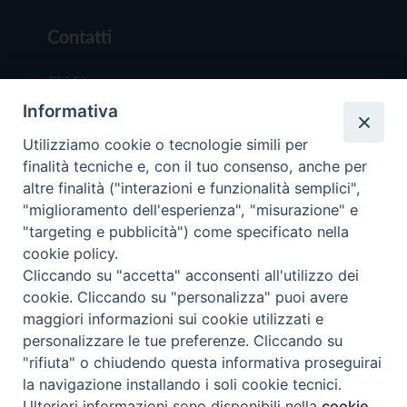
Contatti
Chi Siamo
Informativa
Redazione
Scrivici
Utilizziamo cookie o tecnologie simili per
finalità tecniche e, con il tuo consenso, anche per
altre finalità ("interazioni e funzionalità semplici",
"miglioramento dell'esperienza", "misurazione" e
"targeting e pubblicità") come specificato nella
cookie policy.
Copyright © 2019 - Tutti i diritti riservati - Vit
Cliccando su "accetta" acconsenti all'utilizzo dei
Trentina Editrice
cookie. Cliccando su "personalizza" puoi avere
maggiori informazioni sui cookie utilizzati e
Privacy Policy
personalizzare le tue preferenze. Cliccando su
Torna all'inizi
"rifiuta" o chiudendo questa informativa proseguirai
la navigazione installando i soli cookie tecnici.
Ulteriori informazioni sono disponibili nella
cookie