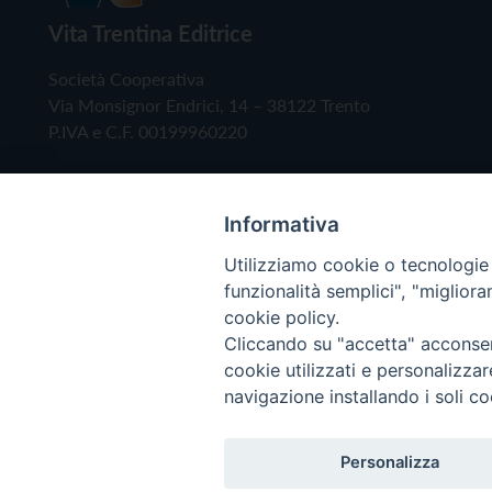
Vita Trentina Editrice
Società Cooperativa
Via Monsignor Endrici, 14 – 38122 Trento
P.IVA e C.F. 00199960220
Informativa
Utilizziamo cookie o tecnologie s
funzionalità semplici", "miglior
cookie policy.
Cliccando su "accetta" acconsent
Copyright © 2019 - Tutti i diritti riservati - Vita
cookie utilizzati e personalizza
navigazione installando i soli co
Privacy Policy
Personalizza