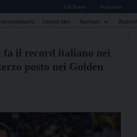
Chi Siamo
Redazione
stro centenario
I nostri libri
Territori
Rubric
a il record italiano nei
 terzo posto nei Golden