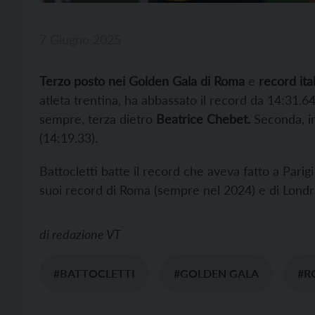
7 Giugno 2025
Terzo posto nei Golden Gala di Roma
e
record it
atleta trentina, ha abbassato il record da 14:31.
sempre, terza dietro
Beatrice Chebet.
Seconda, in
(14:19.33).
Battocletti batte il record che aveva fatto a Parigi
suoi record di Roma (sempre nel 2024) e di Londra
di
redazione VT
#BATTOCLETTI
#GOLDEN GALA
#R