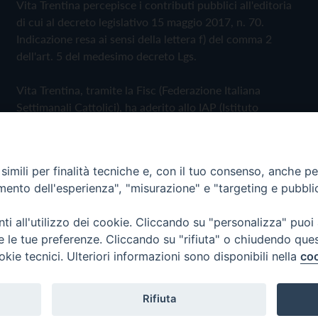
Vita Trentina percepisce i contributi pubblici all'editoria
di cui al decreto legislativo 15 maggio 2017, n. 70.
Indicazione resa ai sensi della lettera f) del comma 2
dell'art. 5 del medesimo decreto Lgs.
Vita Trentina, tramite la Fisc (Federazione Italiana
Settimanali Cattolici), ha aderito allo IAP (Istituto
dell'Autodisciplina Pubblicitaria) accettando il Codice di
Autodisciplina della Comunicazione Commerciale
imili per finalità tecniche e, con il tuo consenso, anche per 
Privacy Policy
Cookie Policy
amento dell'esperienza", "misurazione" e "targeting e pubbli
i all'utilizzo dei cookie. Cliccando su "personalizza" puoi
 Trentina Editrice
re le tue preferenze. Cliccando su "rifiuta" o chiudendo que
okie tecnici. Ulteriori informazioni sono disponibili nella
coo
Rifiuta