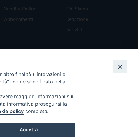
Vendita Online
Chi Siamo
Abbonamenti
Redazione
Scrivici
altre finalità ("interazioni e
cità") come specificato nella
 avere maggiori informazioni sui
sta informativa proseguirai la
kie policy
completa.
Torna all'inizio
Accetta