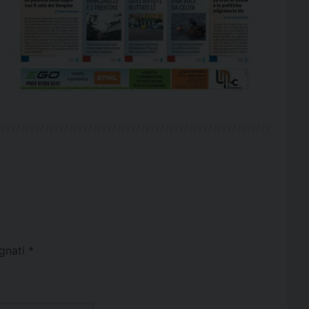
egnati
*