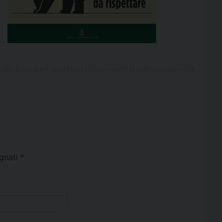
egnati
*