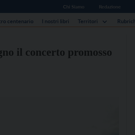
Chi Siamo
Redazione
stro centenario
I nostri libri
Territori
Rubric
gno il concerto promosso