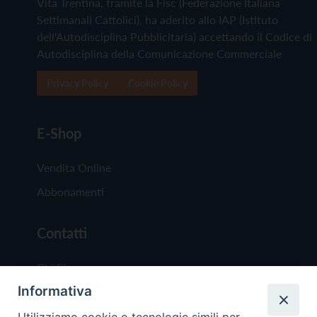
Vita Trentina, tramite la Fisc (Federazione Italiana
Settimanali Cattolici), ha aderito allo IAP (Istituto
dell'Autodisciplina Pubblicitaria) accettando il Codice di
Autodisciplina della Comunicazione Commerciale
Privacy Policy
Cookie Policy
E-Shop
Vendita Online
Abbonamenti
Contatti
Chi Siamo
Informativa
Redazione
Scrivici