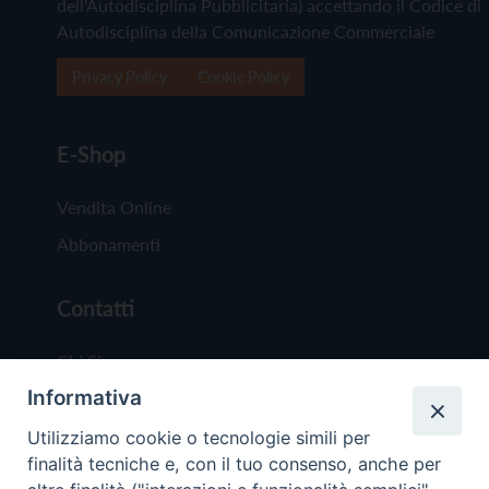
dell'Autodisciplina Pubblicitaria) accettando il Codice di
Autodisciplina della Comunicazione Commerciale
Privacy Policy
Cookie Policy
E-Shop
Vendita Online
Abbonamenti
Contatti
Chi Siamo
Informativa
Redazione
Scrivici
Utilizziamo cookie o tecnologie simili per
finalità tecniche e, con il tuo consenso, anche per