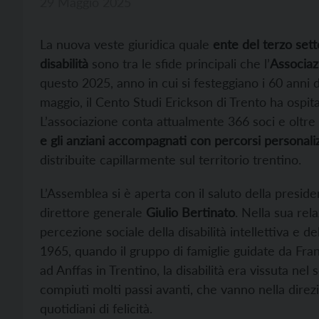
29 Maggio 2025
La nuova veste giuridica quale
ente del terzo set
disabilità
sono tra le sfide principali che l’
Associaz
questo 2025, anno in cui si festeggiano i 60 anni 
maggio, il Cento Studi Erickson di Trento ha ospit
L’associazione conta attualmente 366 soci e oltre
e gli anziani accompagnati con percorsi personaliz
distribuite capillarmente sul territorio trentino.
L’Assemblea si è aperta con il saluto della preside
direttore generale
Giulio Bertinato
. Nella sua rel
percezione sociale della disabilità intellettiva e 
1965, quando il gruppo di famiglie guidate da Fran
ad Anffas in Trentino, la disabilità era vissuta nel 
compiuti molti passi avanti, che vanno nella direz
quotidiani di felicità.