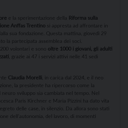
tore
e la sperimentazione della
Riforma sulla
ione Anffas Trentino
si appresta ad affrontare in
dalla sua fondazione. Questa mattina, giovedì 29
ato la partecipata assemblea dei soci.
 200 volontari e sono
oltre 1000 i giovani, gli adulti
zati
, grazie ai 47 i servizi attivi nelle 41 sedi
nte
Claudia Morelli
, in carica dal 2024, e il neo
azione, la presidente ha ripercorso come la
del neuro sviluppo sia cambiata nel tempo. Nel
cesca Paris Kirchner e Maria Pizzini ha dato vita
segreto delle case, in silenzio. Da allora sono stati
ione dell’autonomia, del lavoro, di momenti