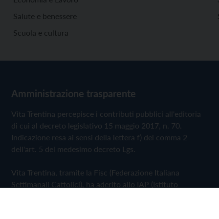
Salute e benessere
Scuola e cultura
Amministrazione trasparente
Vita Trentina percepisce i contributi pubblici all'editoria
di cui al decreto legislativo 15 maggio 2017, n. 70.
Indicazione resa ai sensi della lettera f) del comma 2
dell'art. 5 del medesimo decreto Lgs.
Vita Trentina, tramite la Fisc (Federazione Italiana
Settimanali Cattolici), ha aderito allo IAP (Istituto
dell'Autodisciplina Pubblicitaria) accettando il Codice di
Autodisciplina della Comunicazione Commerciale