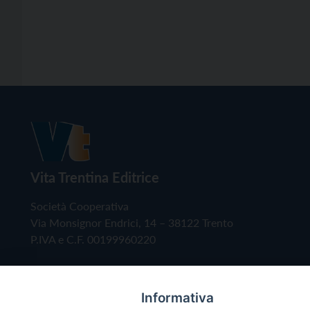
Vita Trentina Editrice
Società Cooperativa
Via Monsignor Endrici, 14 – 38122 Trento
P.IVA e C.F. 00199960220
Informativa