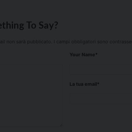
thing To Say?
mail non sarà pubblicato.
I campi obbligatori sono contrass
Your Name
*
La tua email
*