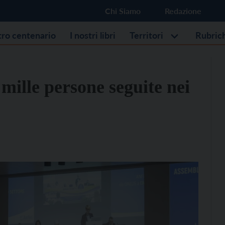
Chi Siamo
Redazione
stro centenario
I nostri libri
Territori
Rubric
 mille persone seguite nei