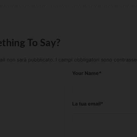
thing To Say?
mail non sarà pubblicato.
I campi obbligatori sono contrass
Your Name
*
La tua email
*