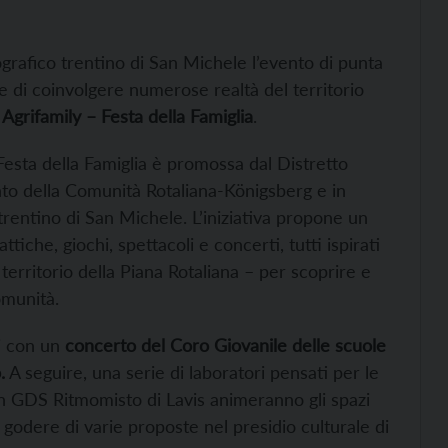
afico trentino di San Michele l’evento di punta
 di coinvolgere numerose realtà del territorio
:
Agrifamily – Festa della Famiglia
.
Festa della Famiglia è promossa dal Distretto
nto della Comunità Rotaliana-Königsberg e in
entino di San Michele. L’iniziativa propone un
ttiche, giochi, spettacoli e concerti, tutti ispirati
territorio della Piana Rotaliana – per scoprire e
omunità.
ri con un
concerto del Coro Giovanile delle scuole
.
A seguire, una serie di laboratori pensati per le
on GDS Ritmomisto di Lavis animeranno gli spazi
godere di varie proposte nel presidio culturale di