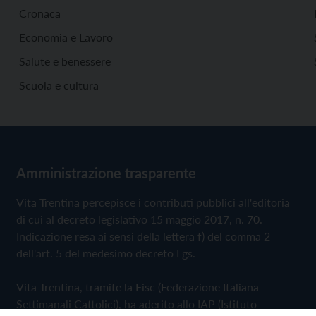
Cronaca
Economia e Lavoro
Salute e benessere
Scuola e cultura
Amministrazione trasparente
Vita Trentina percepisce i contributi pubblici all'editoria
di cui al decreto legislativo 15 maggio 2017, n. 70.
Indicazione resa ai sensi della lettera f) del comma 2
dell'art. 5 del medesimo decreto Lgs.
Vita Trentina, tramite la Fisc (Federazione Italiana
Settimanali Cattolici), ha aderito allo IAP (Istituto