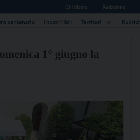
Chi Siamo
Redazione
stro centenario
I nostri libri
Territori
Rubric
omenica 1° giugno la