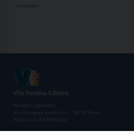
Meridiani
Vita Trentina Editrice
Società Cooperativa
Via Monsignor Endrici, 14 – 38122 Trento
P.IVA e C.F. 00199960220