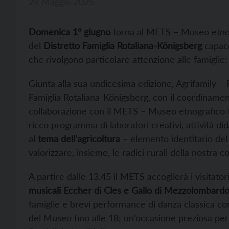
29 Maggio 2025
Domenica 1° giugno
torna al METS – Museo etnogr
del
Distretto Famiglia Rotaliana-Königsberg
capace
che rivolgono particolare attenzione alle famiglie
Giunta alla sua undicesima edizione, Agrifamily – 
Famiglia Rotaliana-Königsberg, con il coordiname
collaborazione con il METS – Museo etnografico tr
ricco programma di laboratori creativi, attività dida
al
tema dell’agricoltura
– elemento identitario del 
valorizzare, insieme, le radici rurali della nostra c
A partire dalle 13.45 il METS accoglierà i visitato
musicali Eccher di Cles e Gallo di Mezzolombardo
famiglie e brevi performance di danza classica c
del Museo fino alle 18; un’occasione preziosa per 