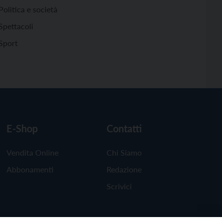
Politica e società
Spettacoli
Sport
E-Shop
Contatti
Vendita Online
Chi Siamo
Abbonamenti
Redazione
Scrivici