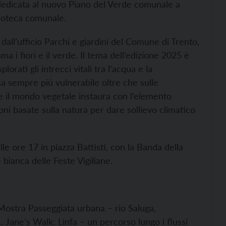
 dedicata al nuovo Piano del Verde comunale a
lioteca comunale.
 dall’ufficio Parchi e giardini del Comune di Trento,
ma i fiori e il verde. Il tema dell’edizione 2025 è
lorati gli intrecci vitali tra l’acqua e la
sa sempre più vulnerabile oltre che sulle
he il mondo vegetale instaura con l’elemento
ni basate sulla natura per dare sollievo climatico
lle ore 17 in piazza Battisti, con la Banda della
e bianca delle Feste Vigiliane.
Mostra Passeggiata urbana – rio Saluga,
Jane’s Walk: Linfa – un percorso lungo i flussi