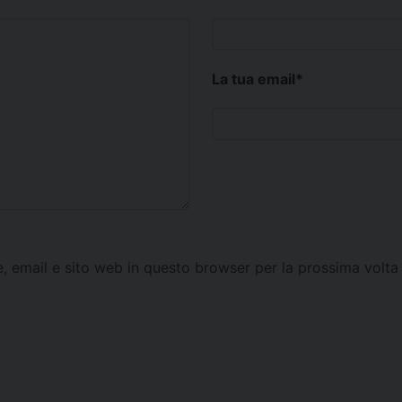
La tua email
*
e, email e sito web in questo browser per la prossima vol