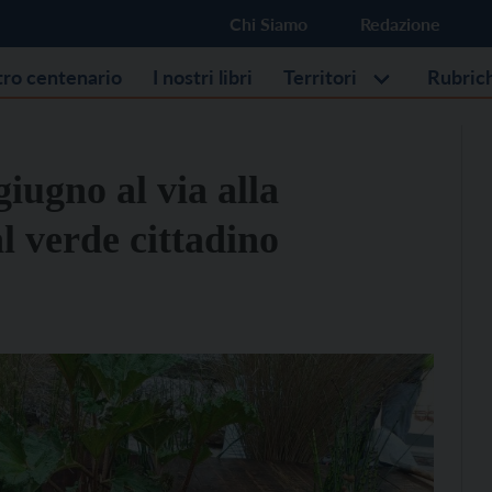
Chi Siamo
Redazione
stro centenario
I nostri libri
Territori
Rubric
giugno al via alla
l verde cittadino