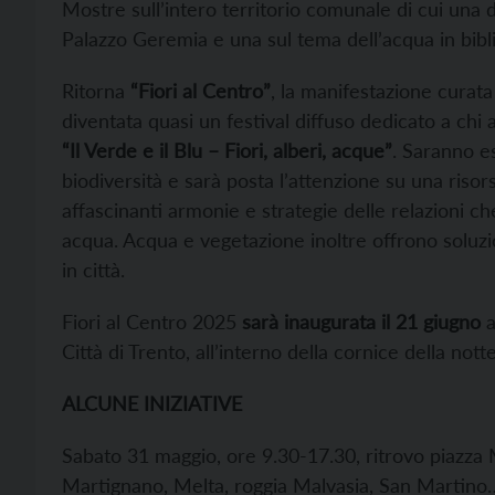
Mostre sull’intero territorio comunale di cui una
Palazzo Geremia e una sul tema dell’acqua in bib
Ritorna
“Fiori al Centro”
, la manifestazione curata
diventata quasi un festival diffuso dedicato a chi a
“Il Verde e il Blu – Fiori, alberi, acque”
. Saranno esp
biodiversità e sarà posta l’attenzione su una risor
affascinanti armonie e strategie delle relazioni c
acqua. Acqua e vegetazione inoltre offrono soluzio
in città.
Fiori al Centro 2025
sarà inaugurata il 21 giugno
a
Città di Trento, all’interno della cornice della nott
ALCUNE INIZIATIVE
Sabato 31 maggio, ore 9.30-17.30, ritrovo piazza 
Martignano, Melta, roggia Malvasia, San Martino… 