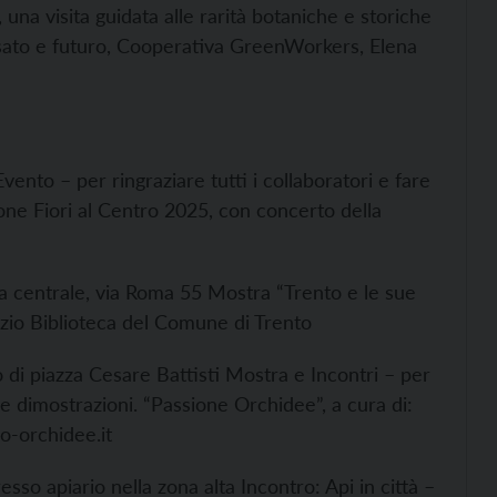
, una visita guidata alle rarità botaniche e storiche
passato e futuro, Cooperativa GreenWorkers, Elena
vento – per ringraziare tutti i collaboratori e fare
ione Fiori al Centro 2025, con concerto della
ca centrale, via Roma 55 Mostra “Trento e le sue
izio Biblioteca del Comune di Trento
di piazza Cesare Battisti Mostra e Incontri – per
 e dimostrazioni. “Passione Orchidee”, a cura di:
o-orchidee.it
so apiario nella zona alta Incontro: Api in città –