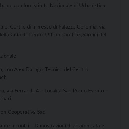
rbano, con Inu Istituto Nazionale di Urbanistica
no, Cortile di ingresso di Palazzo Geremia, via
la Città di Trento, Ufficio parchi e giardini del
izionale
no, con Alex Dallago, Tecnico del Centro
ach
a, via Ferrandi, 4 – Località San Rocco Evento –
rbari
 con Cooperativa Sad
ante Incontri – Dimostrazioni di arrampicata e