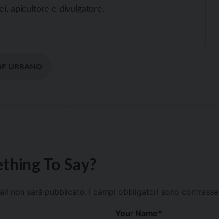
i, apicultore e divulgatore.
DE URBANO
thing To Say?
mail non sarà pubblicato.
I campi obbligatori sono contrass
Your Name
*