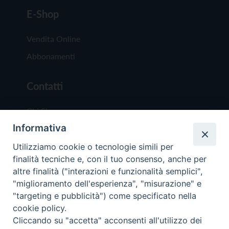
E-Shop
Vendita Online
Abbonamenti
Contatti
Chi Siamo
Informativa
Redazione
Scrivici
Utilizziamo cookie o tecnologie simili per
finalità tecniche e, con il tuo consenso, anche per
altre finalità ("interazioni e funzionalità semplici",
"miglioramento dell'esperienza", "misurazione" e
"targeting e pubblicità") come specificato nella
cookie policy.
Copyright © 2019 - Tutti i diritti riservati - Vit
Cliccando su "accetta" acconsenti all'utilizzo dei
Trentina Editrice