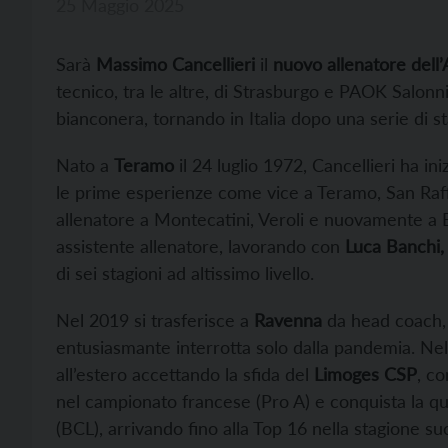
25 Maggio 2025
Sarà
Massimo Cancellieri
il
nuovo allenatore dell’
tecnico, tra le altre, di Strasburgo e PAOK Salonni
bianconera, tornando in Italia dopo una serie di sta
Nato a
Teramo
il 24 luglio 1972, Cancellieri ha ini
le prime esperienze come vice a Teramo, San Raffa
allenatore a Montecatini, Veroli e nuovamente a B
assistente allenatore, lavorando con
Luca Banchi, 
di sei stagioni ad altissimo livello.
Nel 2019 si trasferisce a
Ravenna
da head coach, 
entusiasmante interrotta solo dalla pandemia. Nel
all’estero accettando la sfida del
Limoges CSP
, co
nel campionato francese (Pro A) e conquista la qu
(BCL), arrivando fino alla Top 16 nella stagione su