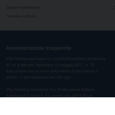
Salute e benessere
Scuola e cultura
Amministrazione trasparente
Vita Trentina percepisce i contributi pubblici all'editoria
di cui al decreto legislativo 15 maggio 2017, n. 70.
Indicazione resa ai sensi della lettera f) del comma 2
dell'art. 5 del medesimo decreto Lgs.
Vita Trentina, tramite la Fisc (Federazione Italiana
Settimanali Cattolici), ha aderito allo IAP (Istituto
dell'Autodisciplina Pubblicitaria) accettando il Codice di
Autodisciplina della Comunicazione Commerciale