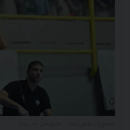
Massimo Cancellieri – Foto Ciamillo-Castoria