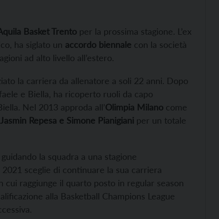
Aquila Basket Trento
per la prossima stagione. L’ex
co, ha siglato un
accordo biennale
con la società
gioni ad alto livello all’estero.
ziato la carriera da allenatore a soli 22 anni. Dopo
ele e Biella, ha ricoperto ruoli da capo
iella. Nel 2013 approda all’
Olimpia Milano
come
Jasmin Repesa e Simone Pianigiani
per un totale
guidando la squadra a una stagione
 2021 sceglie di continuare la sua carriera
n cui raggiunge il quarto posto in regular season
alificazione alla Basketball Champions League
ccessiva.