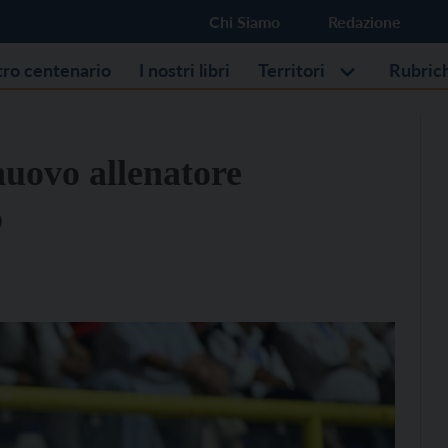
Chi Siamo
Redazione
stro centenario
I nostri libri
Territori
Rubric
nuovo allenatore
o