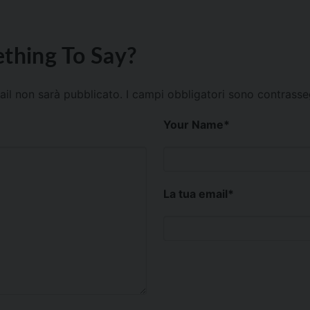
thing To Say?
mail non sarà pubblicato.
I campi obbligatori sono contrass
Your Name
*
La tua email
*