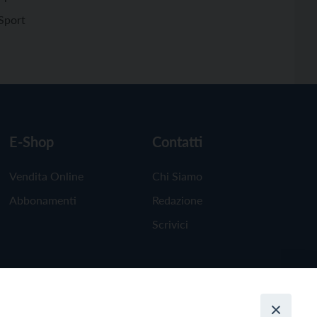
Sport
E-Shop
Contatti
Vendita Online
Chi Siamo
Abbonamenti
Redazione
Scrivici