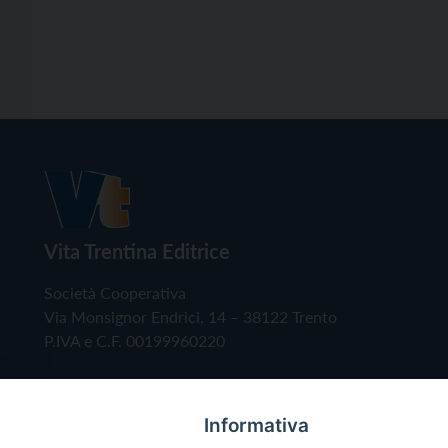
Vita Trentina Editrice
Società Cooperativa
Via Monsignor Endrici, 14 – 38122 Trento
P.IVA e C.F. 00199960220
Informativa